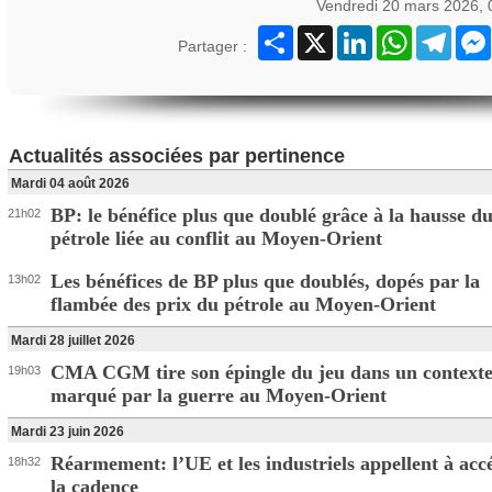
Vendredi 20 mars 2026,
Partager
X
LinkedIn
WhatsApp
Teleg
Partager :
Actualités associées par pertinence
Mardi 04 août 2026
BP: le bénéfice plus que doublé grâce à la hausse d
21h02
pétrole liée au conflit au Moyen-Orient
Les bénéfices de BP plus que doublés, dopés par la
13h02
flambée des prix du pétrole au Moyen-Orient
Mardi 28 juillet 2026
CMA CGM tire son épingle du jeu dans un context
19h03
marqué par la guerre au Moyen-Orient
Mardi 23 juin 2026
Réarmement: l’UE et les industriels appellent à acc
18h32
la cadence