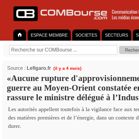
ESPACE MEMBRE
SOCIETES
SECTEURS
S
Source :
Lefigaro.fr
(il y a 4 mois)
«Aucune rupture d'approvisionnemen
guerre au Moyen-Orient constatée e
rassure le ministre délégué à l’Indus
Les autorités appellent toutefois à la vigilance face aux te
des matières premières et de l’énergie, dans un contexte d
durer.