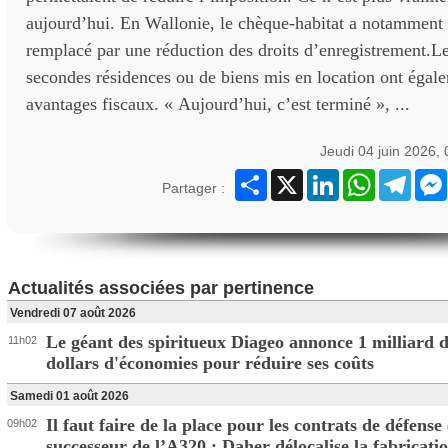
aujourd’hui. En Wallonie, le chèque-habitat a notamment 
remplacé par une réduction des droits d’enregistrement.Le
secondes résidences ou de biens mis en location ont égal
avantages fiscaux. « Aujourd’hui, c’est terminé », ...
Jeudi 04 juin 2026,
Partager
X
LinkedIn
WhatsApp
Teleg
Partager :
Actualités associées par pertinence
Vendredi 07 août 2026
Le géant des spiritueux Diageo annonce 1 milliard 
11h02
dollars d'économies pour réduire ses coûts
Samedi 01 août 2026
Il faut faire de la place pour les contrats de défense 
09h02
successeur de l’A320 : Daher délocalise la fabricati