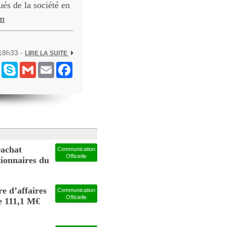
és de la société en
m
 18h33 -
LIRE LA SUITE
ram
Messenger
Skype
Gmail
Email
Facebook
achat
Communication
Officielle
tionnaires du
e d’affaires
Communication
Officielle
e 111,1 M€