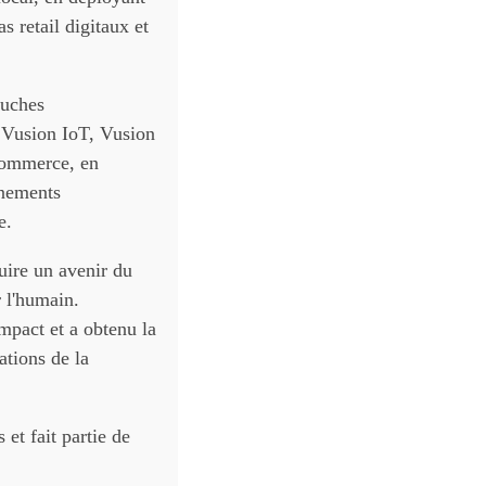
s retail digitaux et
ouches
 Vusion IoT, Vusion
 commerce, en
gnements
e.
uire un avenir du
r l'humain.
ompact et a obtenu la
ations de la
et fait partie de