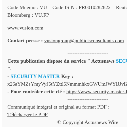
Code Mnemo : VU – Code ISIN : FR0010282822 – Reute
Bloomberg : VU.FP
www.vusion.com
Contact presse :
vusiongroup@publicisconsultants.com
------------------------
Cette publication dispose du service " Actusnews
SEC
".
-
SECURITY MASTER
Key :
x26aYMZsYmyVyJ5tYZttl5NmmmhkxGWUmJWYlJJvl
- Pour contrôler cette clé :
https://www.security-master
------------------------
Communiqué intégral et original au format PDF :
Télécharger le PDF
© Copyright Actusnews Wire