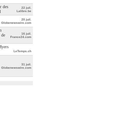
r des
22 juil.
l
Lalibre.be
20 juil.
Globenewswire.com
n
16 juil.
 de
France24.com
Myers
LeTemps.ch
31 juil.
Globenewswire.com