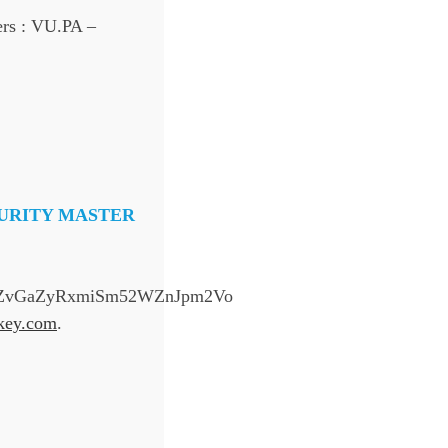
rs : VU.PA –
URITY MASTER
ZvGaZyRxmiSm52WZnJpm2Vo
-key.com
.