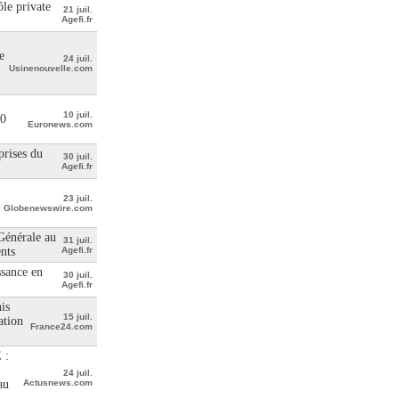
le private
21 juil.
Agefi.fr
e
24 juil.
Usinenouvelle.com
10 juil.
00
Euronews.com
prises du
30 juil.
Agefi.fr
23 juil.
Globenewswire.com
 Générale au
31 juil.
ents
Agefi.fr
ssance en
30 juil.
Agefi.fr
is
15 juil.
ation
France24.com
 :
24 juil.
au
Actusnews.com