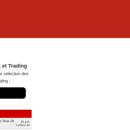
 et Trading
e sélection des
ding :
n bras de
25 juil.
Lalibre.be