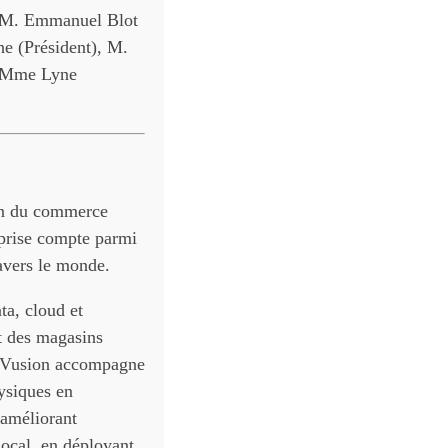
, M. Emmanuel Blot
e (Président), M.
, Mme Lyne
ion du commerce
reprise compte parmi
ravers le monde.
ta, cloud et
nt des magasins
. Vusion accompagne
ysiques en
 améliorant
local, en déployant