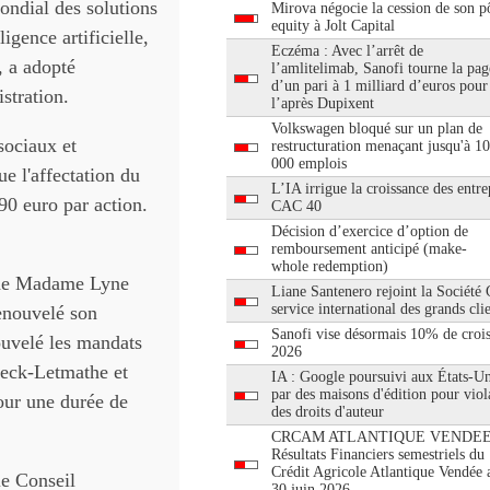
ndial des solutions
Mirova négocie la cession de son pô
equity à Jolt Capital
igence artificielle,
Eczéma : Avec l’arrêt de
 a adopté
l’amlitelimab, Sanofi tourne la pag
d’un pari à 1 milliard d’euros pour
stration.
l’après Dupixent
Volkswagen bloqué sur un plan de
ociaux et
restructuration menaçant jusqu'à 1
000 emplois
e l'affectation du
L’IA irrigue la croissance des entre
90 euro par action.
CAC 40
Décision d’exercice d’option de
remboursement anticipé (make-
whole redemption)
n de Madame Lyne
Liane Santenero rejoint la Société
service international des grands cli
renouvelé son
Sanofi vise désormais 10% de croi
ouvelé les mandats
2026
beck-Letmathe et
IA : Google poursuivi aux États-Un
par des maisons d'édition pour viol
ur une durée de
des droits d'auteur
CRCAM ATLANTIQUE VENDEE
Résultats Financiers semestriels du
Crédit Agricole Atlantique Vendée 
le Conseil
30 juin 2026