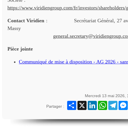
Société :
https://www.viridiengroup.com/fr/investors/shareholders/
Contact Viridien
: Secrétariat Général, 27 aven
Massy
general.secretary@viridiengroup.c
Pièce jointe
Communiqué de mise à disposition - AG 2026 - san
Mercredi 13 mai 2026,
Partager
X
LinkedIn
WhatsApp
Teleg
Partager :