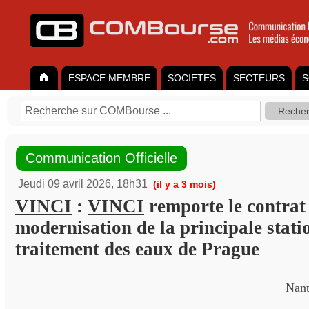
ESPACE MEMBRE
SOCIETES
SECTEURS
S
Communication Officielle
Jeudi 09 avril 2026, 18h31
(il y a 3 mois)
VINCI
:
VINCI
remporte le contrat
modernisation de la principale stati
traitement des eaux de Prague
Nant