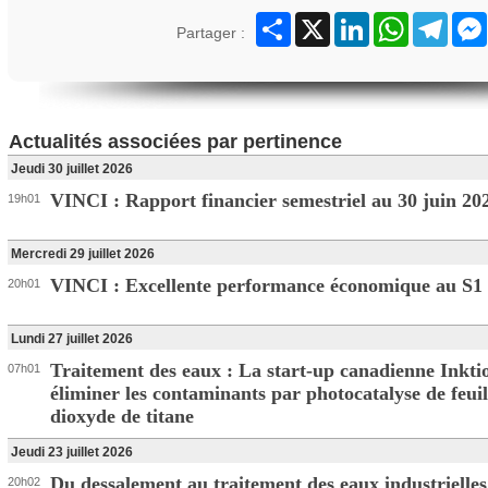
Partager
X
LinkedIn
WhatsApp
Teleg
Partager :
Actualités associées par pertinence
Jeudi 30 juillet 2026
VINCI : Rapport financier semestriel au 30 juin 20
19h01
Mercredi 29 juillet 2026
VINCI : Excellente performance économique au S1
20h01
Lundi 27 juillet 2026
Traitement des eaux : La start-up canadienne Inkti
07h01
éliminer les contaminants par photocatalyse de feuil
dioxyde de titane
Jeudi 23 juillet 2026
Du dessalement au traitement des eaux industrielles 
20h02