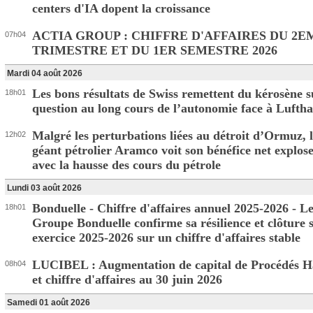
centers d'IA dopent la croissance
ACTIA GROUP : CHIFFRE D'AFFAIRES DU 2E
07h04
TRIMESTRE ET DU 1ER SEMESTRE 2026
Mardi 04 août 2026
Les bons résultats de Swiss remettent du kérosène s
18h01
question au long cours de l’autonomie face à Lufth
Malgré les perturbations liées au détroit d’Ormuz, 
12h02
géant pétrolier Aramco voit son bénéfice net explos
avec la hausse des cours du pétrole
Lundi 03 août 2026
Bonduelle - Chiffre d'affaires annuel 2025-2026 - L
18h01
Groupe Bonduelle confirme sa résilience et clôture 
exercice 2025-2026 sur un chiffre d'affaires stable
LUCIBEL : Augmentation de capital de Procédés Ha
08h04
et chiffre d'affaires au 30 juin 2026
Samedi 01 août 2026