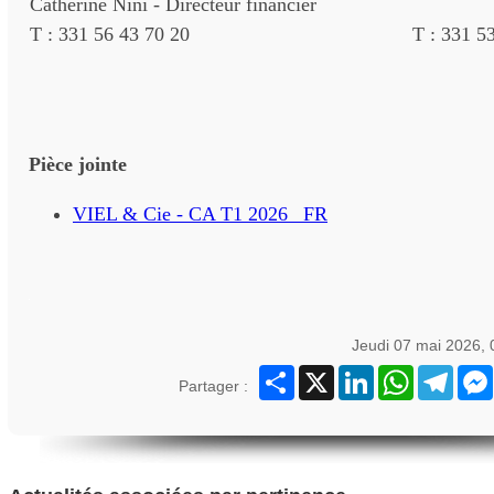
Catherine Nini - Directeur financier
Juliet
T : 331 56 43 70 20
T : 331 5
Pièce jointe
VIEL & Cie - CA T1 2026 _FR
Jeudi 07 mai 2026,
Partager
X
LinkedIn
WhatsApp
Teleg
Partager :