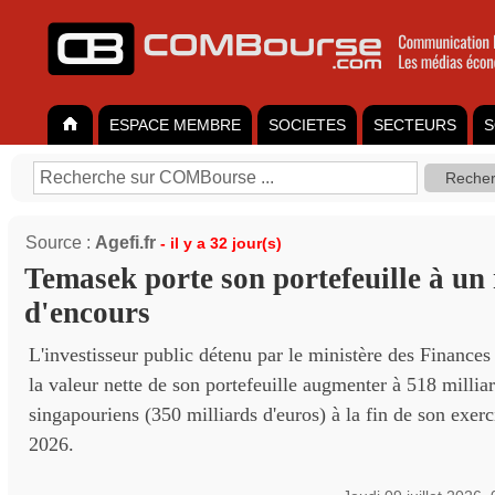
ESPACE MEMBRE
SOCIETES
SECTEURS
S
Source :
Agefi.fr
- il y a 32 jour(s)
Temasek porte son portefeuille à un
d'encours
L'investisseur public détenu par le ministère des Finance
la valeur nette de son portefeuille augmenter à 518 milliar
singapouriens (350 milliards d'euros) à la fin de son exer
2026.