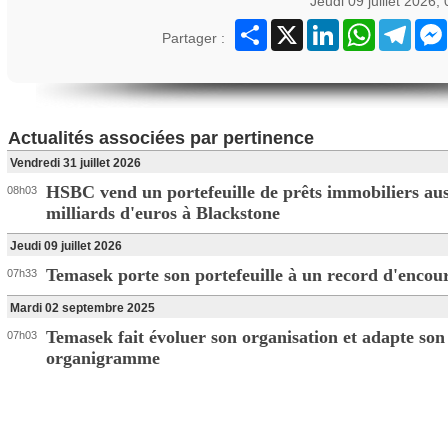
Jeudi 09 juillet 2026,
Partager
X
LinkedIn
WhatsApp
Teleg
Partager :
Actualités associées par pertinence
Vendredi 31 juillet 2026
HSBC vend un portefeuille de prêts immobiliers aus
08h03
milliards d'euros à Blackstone
Jeudi 09 juillet 2026
Temasek porte son portefeuille à un record d'encou
07h33
Mardi 02 septembre 2025
Temasek fait évoluer son organisation et adapte son
07h03
organigramme