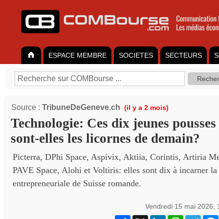
ESPACE MEMBRE
SOCIETES
SECTEURS
S
Source :
TribuneDeGeneve.ch
(il y a 2 mois)
Technologie: Ces dix jeunes pousse
sont-elles les licornes de demain?
Picterra, DPhi Space, Aspivix, Aktiia, Corintis, Artiria Me
PAVE Space, Alohi et Voltiris: elles sont dix à incarner l
entrepreneuriale de Suisse romande.
Vendredi 15 mai 2026,