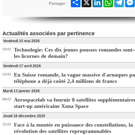
Partager
X
LinkedIn
WhatsApp
Teleg
Partager :
Actualités associées par pertinence
Vendredi 15 mai 2026
Technologie: Ces dix jeunes pousses romandes sont-e
10h32
les licornes de demain?
Vendredi 17 avril 2026
En Suisse romande, la vague massive d'arnaques pa
12h31
téléphone a déjà coûté 2,4 millions de francs
Mardi 13 janvier 2026
Aerospacelab va fournir 8 satellites supplémentaires
08h33
start-up américaine Xona Space
Jeudi 18 décembre 2025
Face à la montée en puissance des constellations, la
11h32
révolution des satellites reprogrammables