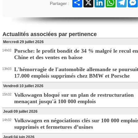
Partager
X
LinkedIn
WhatsApp
Teleg
Partager :
Actualités associées par pertinence
Mercredi 29 juillet 2026
Porsche: le profit bondit de 34 % malgré le recul en
14h02
Chine et des ventes en baisse
L'hémorragie de l'automobile allemande se poursuit
13h03
17.000 emplois supprimés chez BMW et Porsche
Vendredi 10 juillet 2026
Volkswagen bloqué sur un plan de restructuration
15h32
menaçant jusqu'à 100 000 emplois
Jeudi 09 juillet 2026
Volkswagen en négociations clés sur 100 000 emploi
14h32
supprimés et fermetures d’usines
Jeudi 04 juin 2026