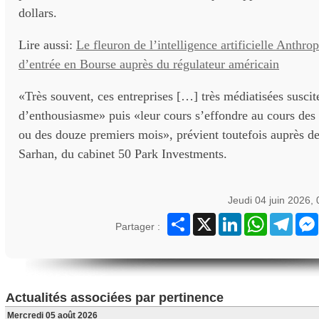
dollars.
Lire aussi:
Le fleuron de l’intelligence artificielle Anthro
d’entrée en Bourse auprès du régulateur américain
«Très souvent, ces entreprises […] très médiatisées susci
d’enthousiasme» puis «leur cours s’effondre au cours des
ou des douze premiers mois», prévient toutefois auprès 
Sarhan, du cabinet 50 Park Investments.
Jeudi 04 juin 2026,
Partager
X
LinkedIn
WhatsApp
Teleg
Partager :
Actualités associées par pertinence
Mercredi 05 août 2026