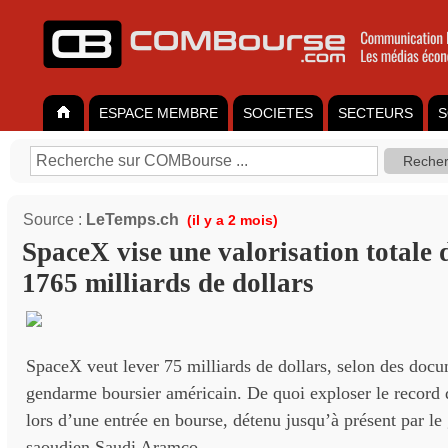
ESPACE MEMBRE
SOCIETES
SECTEURS
S
Source :
LeTemps.ch
(il y a 2 mois)
SpaceX vise une valorisation totale 
1765 milliards de dollars
SpaceX veut lever 75 milliards de dollars, selon des docu
gendarme boursier américain. De quoi exploser le record 
lors d’une entrée en bourse, détenu jusqu’à présent par le 
saoudien Saudi Aramco