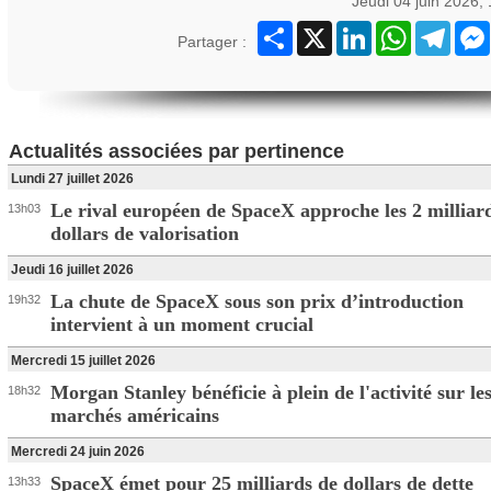
Jeudi 04 juin 2026,
Partager
X
LinkedIn
WhatsApp
Teleg
Partager :
Actualités associées par pertinence
Lundi 27 juillet 2026
Le rival européen de SpaceX approche les 2 milliar
13h03
dollars de valorisation
Jeudi 16 juillet 2026
La chute de SpaceX sous son prix d’introduction
19h32
intervient à un moment crucial
Mercredi 15 juillet 2026
Morgan Stanley bénéficie à plein de l'activité sur le
18h32
marchés américains
Mercredi 24 juin 2026
SpaceX émet pour 25 milliards de dollars de dette
13h33