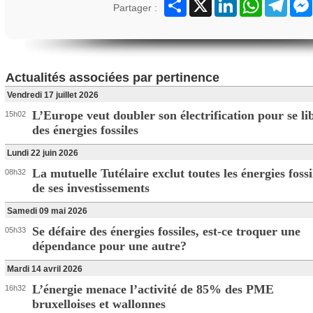
Partager
X
LinkedIn
WhatsApp
Teleg
Partager :
Actualités associées par pertinence
Vendredi 17 juillet 2026
L’Europe veut doubler son électrification pour se li
15h02
des énergies fossiles
Lundi 22 juin 2026
La mutuelle Tutélaire exclut toutes les énergies fossi
08h32
de ses investissements
Samedi 09 mai 2026
Se défaire des énergies fossiles, est-ce troquer une
05h33
dépendance pour une autre?
Mardi 14 avril 2026
L’énergie menace l’activité de 85% des PME
16h32
bruxelloises et wallonnes