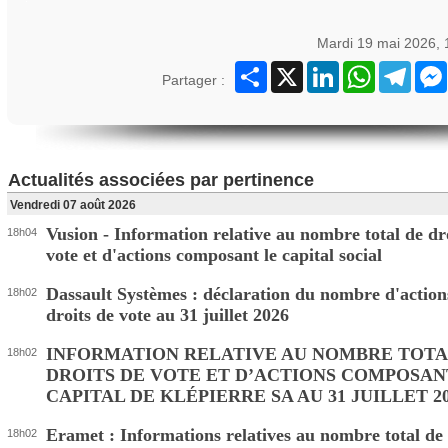
Mardi 19 mai 2026,
Partager
X
LinkedIn
WhatsApp
Teleg
Partager :
Actualités associées par pertinence
Vendredi 07 août 2026
Vusion - Information relative au nombre total de dr
18h04
vote et d'actions composant le capital social
Dassault Systèmes : déclaration du nombre d'action
18h02
droits de vote au 31 juillet 2026
INFORMATION RELATIVE AU NOMBRE TOTA
18h02
DROITS DE VOTE ET D’ACTIONS COMPOSAN
CAPITAL DE KLÉPIERRE SA AU 31 JUILLET 2
Eramet : Informations relatives au nombre total de 
18h02