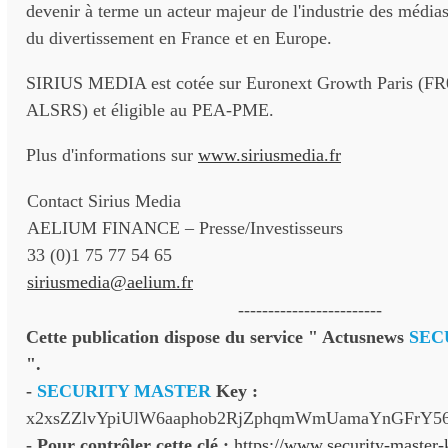
devenir à terme un acteur majeur de l'industrie des médias
du divertissement en France et en Europe.
SIRIUS MEDIA est cotée sur Euronext Growth Paris (F
ALSRS) et éligible au PEA-PME.
Plus d'informations sur
www.siriusmedia.fr
Contact Sirius Media
AELIUM FINANCE – Presse/Investisseurs
33 (0)1 75 77 54 65
siriusmedia@aelium.fr
------------------------
Cette publication dispose du service " Actusnews
SEC
".
-
SECURITY MASTER
Key :
x2xsZZlvYpiUlW6aaphob2RjZphqmWmUamaYnGFrY5
- Pour contrôler cette clé :
https://www.security-master