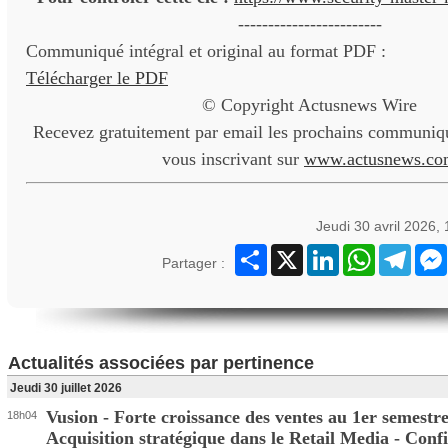
------------------------
Communiqué intégral et original au format PDF :
Télécharger le PDF
© Copyright Actusnews Wire
Recevez gratuitement par email les prochains communiqu
vous inscrivant sur
www.actusnews.co
Jeudi 30 avril 2026,
Partager
X
LinkedIn
WhatsApp
Teleg
Partager :
Actualités associées par pertinence
Jeudi 30 juillet 2026
Vusion - Forte croissance des ventes au 1er semestre
18h04
Acquisition stratégique dans le Retail Media - Conf