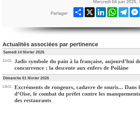
Mercredi 04 juin 2025,
Partager
X
LinkedIn
WhatsApp
Teleg
Partager :
Actualités associées par pertinence
Samedi 14 février 2026
Jadis symbole du pain à la française, aujourd’hui d
11h32
concurrence : la descente aux enfers de Poilâne
Dimanche 01 février 2026
Excréments de rongeurs, cadavre de souris... Dans l
13h31
d’Oise, le combat du préfet contre les manquements
des restaurants