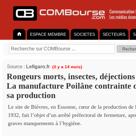
ESPACE MEMBRE
SOCIETES
SECTEURS
S
Source :
Lefigaro.fr
(il y a 14 mois)
Rongeurs morts, insectes, déjections 
La manufacture Poilâne contrainte 
sa production
Le site de Bièvres, en Essonne, cœur de la production de
1932, fait l’objet d’un arrêté préfectoral de fermeture, ap
graves manquements à l’hygiène.