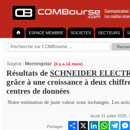
ESPACE MEMBRE
SOCIETES
SECTEURS
S
Source :
Morningstar
(il y a 12 mois)
Résultats de
SCHNEIDER ELECT
grâce à une croissance à deux chiffr
centres de données
Notre estimation de juste valeur reste inchangée. Les actio
Jeudi 31 juillet 2025,
Partager
X
LinkedIn
WhatsApp
Teleg
Partager :