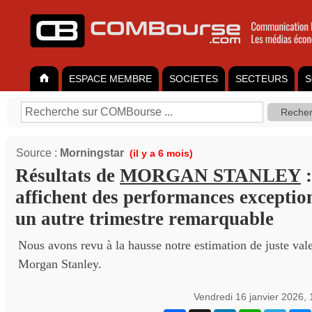
ESPACE MEMBRE
SOCIETES
SECTEURS
S
Source :
Morningstar
(il y a 6 mois)
Résultats de
MORGAN STANLEY
:
affichent des performances exceptio
un autre trimestre remarquable
Nous avons revu à la hausse notre estimation de juste vale
Morgan Stanley.
Vendredi 16 janvier 2026,