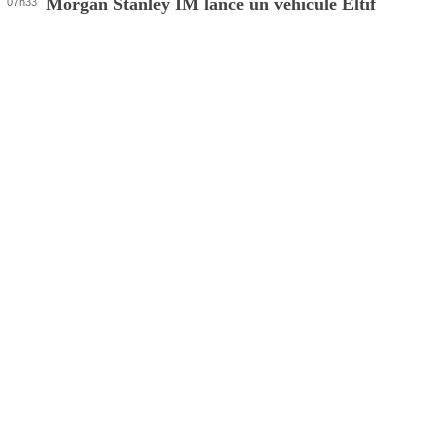
Morgan Stanley IM lance un véhicule Eltif
07h33