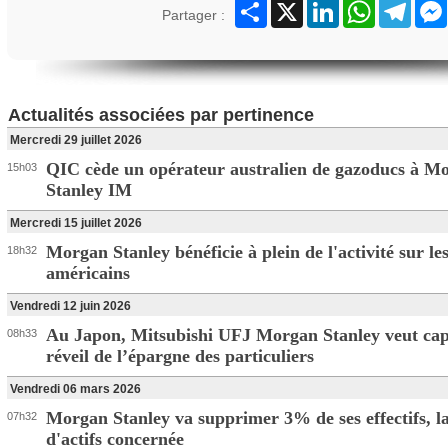
Partager
X
LinkedIn
WhatsApp
Teleg
Partager :
Actualités associées par pertinence
Mercredi 29 juillet 2026
QIC cède un opérateur australien de gazoducs à M
15h03
Stanley IM
Mercredi 15 juillet 2026
Morgan Stanley bénéficie à plein de l'activité sur l
18h32
américains
Vendredi 12 juin 2026
Au Japon, Mitsubishi UFJ Morgan Stanley veut cap
08h33
réveil de l’épargne des particuliers
Vendredi 06 mars 2026
Morgan Stanley va supprimer 3% de ses effectifs, la
07h32
d'actifs concernée