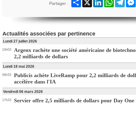
Partager
X
LinkedIn
WhatsApp
Teleg
Partager :
Actualités associées par pertinence
Lundi 27 juillet 2026
Argenx rachète une société américaine de biotechno
10h03
2,2 milliards de dollars
Lundi 18 mai 2026
Publicis achète LiveRamp pour 2,2 milliards de doll
09h33
accélère dans l'IA
Vendredi 06 mars 2026
Servier offre 2,5 milliards de dollars pour Day On
17h33