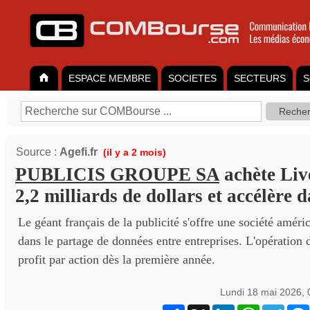
ESPACE MEMBRE
SOCIETES
SECTEURS
S
Source :
Agefi.fr
(il y a 2 mois)
PUBLICIS GROUPE SA
achète Li
2,2 milliards de dollars et accélère 
Le géant français de la publicité s'offre une société améri
dans le partage de données entre entreprises. L'opération 
profit par action dès la première année.
Lundi 18 mai 2026,