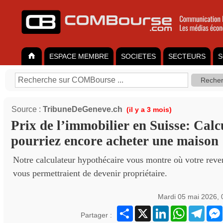
ESPACE MEMBRE
SOCIETES
SECTEURS
S
Source :
TribuneDeGeneve.ch
(il y a 3 mois)
Prix de l’immobilier en Suisse: Calc
pourriez encore acheter une maison
Notre calculateur hypothécaire vous montre où votre reven
vous permettraient de devenir propriétaire.
Mardi 05 mai 2026,
Partager
X
LinkedIn
WhatsApp
Teleg
Partager :