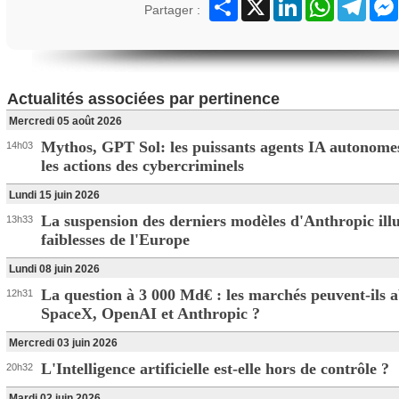
Partager
X
LinkedIn
WhatsApp
Teleg
Partager :
Actualités associées par pertinence
Mercredi 05 août 2026
Mythos, GPT Sol: les puissants agents IA autonome
14h03
les actions des cybercriminels
Lundi 15 juin 2026
La suspension des derniers modèles d'Anthropic illu
13h33
faiblesses de l'Europe
Lundi 08 juin 2026
La question à 3 000 Md€ : les marchés peuvent-ils 
12h31
SpaceX, OpenAI et Anthropic ?
Mercredi 03 juin 2026
L'Intelligence artificielle est-elle hors de contrôle ?
20h32
Mardi 02 juin 2026