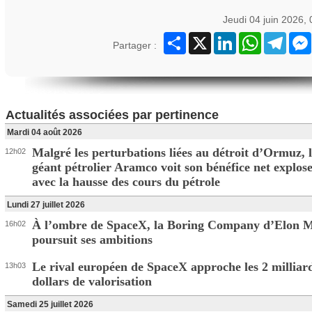
Jeudi 04 juin 2026,
Partager
X
LinkedIn
WhatsApp
Teleg
Partager :
Actualités associées par pertinence
Mardi 04 août 2026
Malgré les perturbations liées au détroit d’Ormuz, 
12h02
géant pétrolier Aramco voit son bénéfice net explos
avec la hausse des cours du pétrole
Lundi 27 juillet 2026
À l’ombre de SpaceX, la Boring Company d’Elon 
16h02
poursuit ses ambitions
Le rival européen de SpaceX approche les 2 milliar
13h03
dollars de valorisation
Samedi 25 juillet 2026