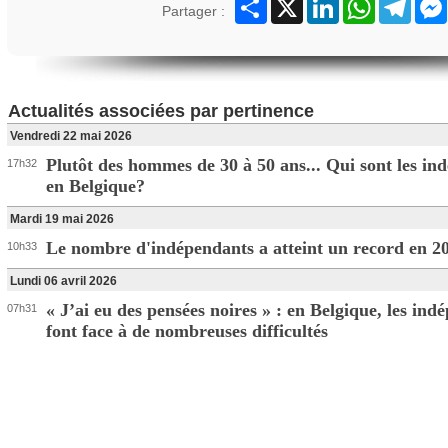
Partager
X
LinkedIn
WhatsApp
Teleg
Partager :
Actualités associées par pertinence
Vendredi 22 mai 2026
Plutôt des hommes de 30 à 50 ans... Qui sont les in
17h32
en Belgique?
Mardi 19 mai 2026
Le nombre d'indépendants a atteint un record en 2
10h33
Lundi 06 avril 2026
« J’ai eu des pensées noires » : en Belgique, les ind
07h31
font face à de nombreuses difficultés