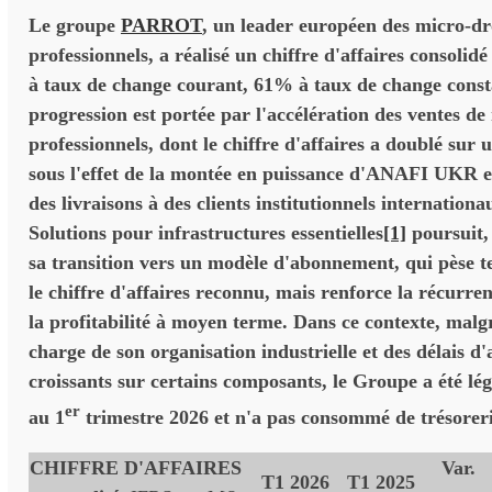
Le groupe
PARROT
, un leader européen des micro-d
professionnels, a réalisé un chiffre d'affaires consoli
à taux de change courant, 61% à taux de change consta
progression est portée par l'accélération des ventes d
professionnels, dont le chiffre d'affaires a doublé sur 
sous l'effet de la montée en puissance d'ANAFI UKR et
des livraisons à des clients institutionnels internationa
Solutions pour infrastructures essentielles
[1]
poursuit,
sa transition vers un modèle d'abonnement, qui pèse 
le chiffre d'affaires reconnu, mais renforce la récurre
la profitabilité à moyen terme. Dans ce contexte, malg
charge de son organisation industrielle et des délais 
croissants sur certains composants, le Groupe a été lé
er
au 1
trimestre 2026 et n'a pas consommé de trésoreri
CHIFFRE D'AFFAIRES
Var.
T1 2026
T1 2025