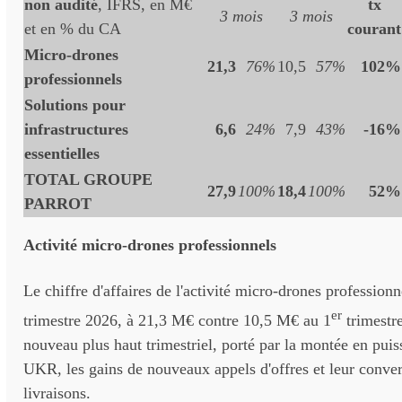
non audité
, IFRS, en M€
tx
3 mois
3 mois
et en % du CA
courant
Micro-drones
21,3
76%
10,5
57%
102%
professionnels
Solutions pour
infrastructures
6,6
24%
7,9
43%
-16%
essentielles
TOTAL GROUPE
27,9
100%
18,4
100%
52%
PARROT
Activité micro-drones professionnels
Le chiffre d'affaires de l'activité micro-drones profession
er
trimestre 2026, à 21,3 M€ contre 10,5 M€ au 1
trimestre
nouveau plus haut trimestriel, porté par la montée en pu
UKR, les gains de nouveaux appels d'offres et leur conver
livraisons.