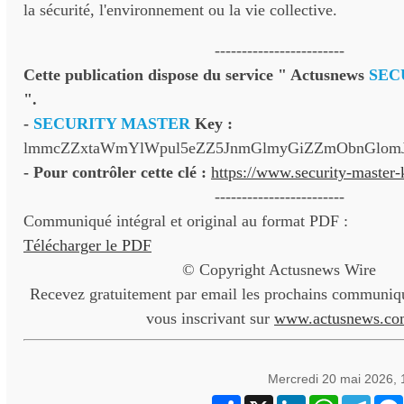
la sécurité, l'environnement ou la vie collective.
------------------------
Cette publication dispose du service " Actusnews
SEC
".
-
SECURITY MASTER
Key :
lmmcZZxtaWmYlWpul5eZZ5JnmGlmyGiZZmObnGlo
- Pour contrôler cette clé :
https://www.security-master
------------------------
Communiqué intégral et original au format PDF :
Télécharger le PDF
© Copyright Actusnews Wire
Recevez gratuitement par email les prochains communiqu
vous inscrivant sur
www.actusnews.co
Mercredi 20 mai 2026,
Partager
X
LinkedIn
WhatsApp
Teleg