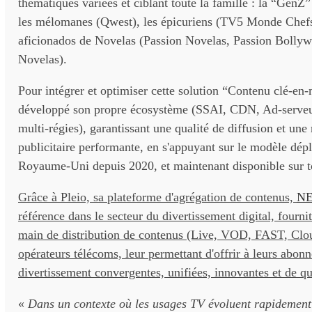
thématiques variées et ciblant toute la famille : la “Gen
les mélomanes (Qwest), les épicuriens (TV5 Monde Chefs
aficionados de Novelas (Passion Novelas, Passion Bolly
Novelas).
Pour intégrer et optimiser cette solution “Contenu clé-en
développé son propre écosystème (SSAI, CDN, Ad-serveur
multi-régies), garantissant une qualité de diffusion et une
publicitaire performante, en s'appuyant sur le modèle dép
Royaume-Uni depuis 2020, et maintenant disponible sur tou
Grâce à Pleio, sa plateforme d'agrégation de contenus,
N
référence dans le secteur du divertissement digital, fourni
main de distribution de contenus (Live, VOD, FAST, Cl
opérateurs télécoms, leur permettant d'offrir à leurs abonn
divertissement convergentes, unifiées, innovantes et de qu
«
Dans un contexte où les usages TV évoluent rapidement