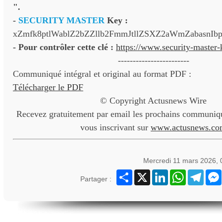
".
-
SECURITY MASTER
Key :
xZmfk8ptlWablZ2bZZllb2FmmJtllZSXZ2aWmZabasnIb
- Pour contrôler cette clé :
https://www.security-master
------------------------
Communiqué intégral et original au format PDF :
Télécharger le PDF
© Copyright Actusnews Wire
Recevez gratuitement par email les prochains communiqu
vous inscrivant sur
www.actusnews.co
Mercredi 11 mars 2026,
Partager
X
LinkedIn
WhatsApp
Teleg
Partager :