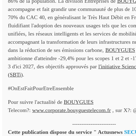
86% de la population. La division Entreprises de
BOUYG
accompagne et fait grandir une communauté de plus de 10
70% du CAC 40, en généralisant le Très Haut Débit en Fr
fluidifiant l'adoption des nouveaux usages tels que les c
unifiées, les réseaux intelligents et les services de mobilit
accompagnant la transformation de leurs infrastructures
dans la réduction de ses émissions carbone,
BOUYGUES
ambitionne d'atteindre -29,4% pour les scopes 1 et 2 et -
3 d'ici 2027, des objectifs approuvés par
l'initiative Scie
(SBTi)
.
#OnEstFaitPourEtreEnsemble
Pour suivre l'actualité de
BOUYGUES
Telecom?:
www.corporate.bouyguestelecom.fr
, sur X?: 
------------------------
Cette publication dispose du service " Actusnews
SEC