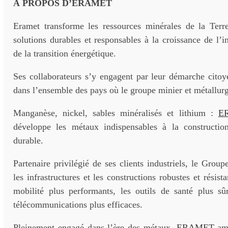
À PROPOS D’ERAMET
Eramet transforme les ressources minérales de la Terr
solutions durables et responsables à la croissance de l’in
de la transition énergétique.
Ses collaborateurs s’y engagent par leur démarche citoy
dans l’ensemble des pays où le groupe minier et métallurg
Manganèse, nickel, sables minéralisés et lithium :
E
développe les métaux indispensables à la constructi
durable.
Partenaire privilégié de ses clients industriels, le Group
les infrastructures et les constructions robustes et résis
mobilité plus performants, les outils de santé plus sûr
télécommunications plus efficaces.
Pleinement engagé dans l’ère des métaux,
ERAMET
amb