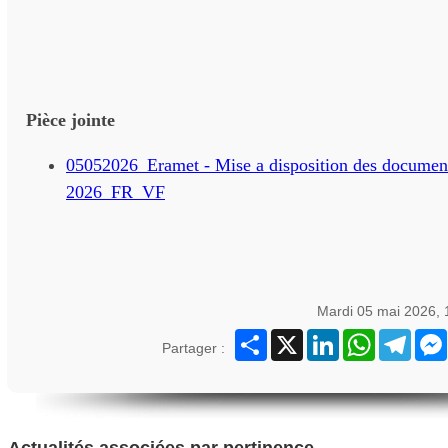
Pièce jointe
05052026_Eramet - Mise a disposition des documen
2026_FR_VF
Mardi 05 mai 2026,
Partager
X
LinkedIn
WhatsApp
Teleg
Partager :