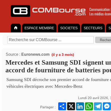
ESPACE MEMBRE
SOCIETES
SECTEURS
S
Source :
Euronews.com
(il y a 3 mois)
Mercedes et Samsung SDI signent u
accord de fourniture de batteries p
Samsung SDI décroche son premier accord de fourniture d
véhicules électriques avec Mercedes-Benz
Lundi 20 avril 2026,
Partager
X
LinkedIn
WhatsApp
Teleg
Partager :