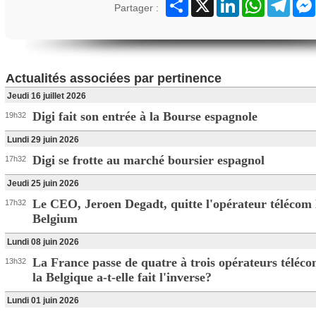
Partager
X
LinkedIn
WhatsApp
Teleg
Partager :
Actualités associées par pertinence
Jeudi 16 juillet 2026
Digi fait son entrée à la Bourse espagnole
19h32
Lundi 29 juin 2026
Digi se frotte au marché boursier espagnol
17h32
Jeudi 25 juin 2026
Le CEO, Jeroen Degadt, quitte l'opérateur télécom 
17h32
Belgium
Lundi 08 juin 2026
La France passe de quatre à trois opérateurs téléc
13h32
la Belgique a-t-elle fait l'inverse?
Lundi 01 juin 2026