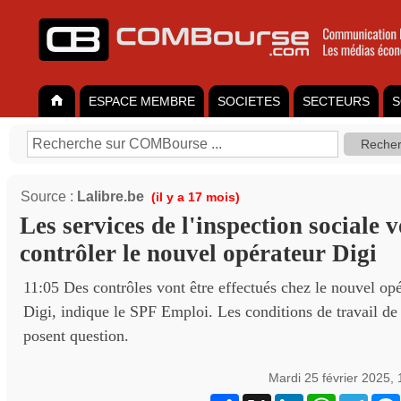
ESPACE MEMBRE
SOCIETES
SECTEURS
S
Source :
Lalibre.be
(il y a 17 mois)
Les services de l'inspection sociale 
contrôler le nouvel opérateur Digi
11:05 Des contrôles vont être effectués chez le nouvel op
Digi, indique le SPF Emploi. Les conditions de travail d
posent question.
Mardi 25 février 2025,