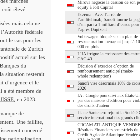
e des marchés
Mirova négocie la cession de son pô
equity à Jolt Capital
n coût élevé
Eczéma : Avec l’arrêt de
l’amlitelimab, Sanofi tourne la pag
isées mais cela ne
d’un pari à 1 milliard d’euros pour
l’après Dupixent
 l’Autorité fédérale
Volkswagen bloqué sur un plan de
out le cas pour les
restructuration menaçant jusqu'à 1
000 emplois
antonale de Zurich
L’IA irrigue la croissance des entre
ositif actuel sur les
CAC 40
n Banques du
Décision d’exercice d’option de
remboursement anticipé (make-
a situation resterait
whole redemption)
it d’urgence et le
Sanofi vise désormais 10% de croi
2026
qui a été membre de
IA : Google poursuivi aux États-Un
UISSE
, en 2023.
par des maisons d'édition pour viol
des droits d'auteur
r manque de
Liane Santenero rejoint la Société
service international des grands cli
entent. Une faillite,
CRCAM ATLANTIQUE VENDEE
blissement concerné
Résultats Financiers semestriels du
Crédit Agricole Atlantique Vendée 
Une nationalisation,
30 juin 2026