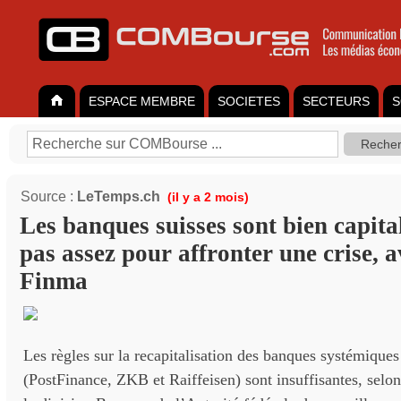
ESPACE MEMBRE
SOCIETES
SECTEURS
S
Source :
LeTemps.ch
(il y a 2 mois)
Les banques suisses sont bien capita
pas assez pour affronter une crise, av
Finma
Les règles sur la recapitalisation des banques systémique
(PostFinance, ZKB et Raiffeisen) sont insuffisantes, selon