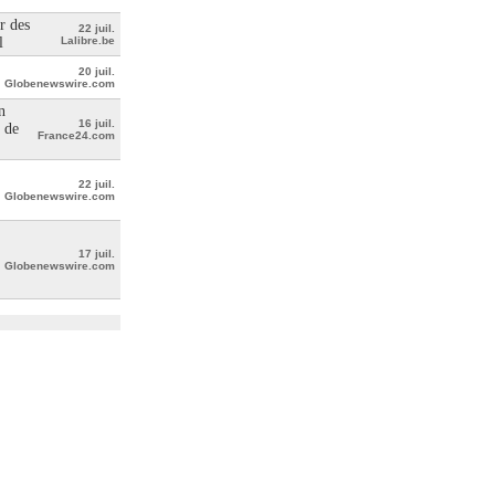
r des
22 juil.
l
Lalibre.be
20 juil.
Globenewswire.com
n
16 juil.
 de
France24.com
22 juil.
Globenewswire.com
17 juil.
Globenewswire.com