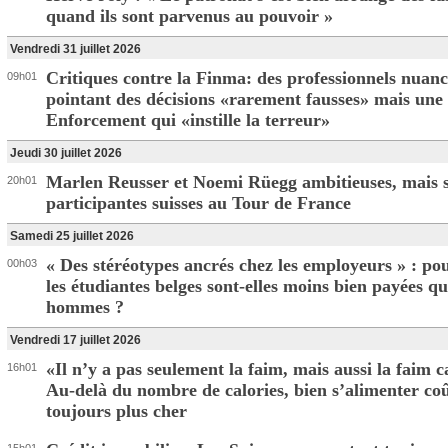
quand ils sont parvenus au pouvoir »
Vendredi 31 juillet 2026
Critiques contre la Finma: des professionnels nuanc
09h01
pointant des décisions «rarement fausses» mais une 
Enforcement qui «instille la terreur»
Jeudi 30 juillet 2026
Marlen Reusser et Noemi Rüegg ambitieuses, mais s
20h01
participantes suisses au Tour de France
Samedi 25 juillet 2026
« Des stéréotypes ancrés chez les employeurs » : po
00h03
les étudiantes belges sont-elles moins bien payées qu
hommes ?
Vendredi 17 juillet 2026
«Il n’y a pas seulement la faim, mais aussi la faim 
16h01
Au-delà du nombre de calories, bien s’alimenter co
toujours plus cher