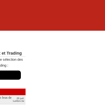
 et Trading
e sélection des
ding :
n bras de
25 juil.
Lalibre.be