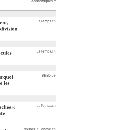
economiques.fr
LeTemps.ch
ent,
division
LeTemps.ch
eules
rtlinfo.be
urquoi
e les
LeTemps.ch
cachée»:
ûte
TribuneDeGeneve.ch