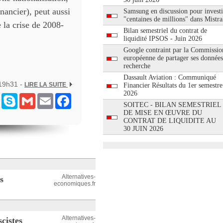
nancier), peut aussi
Samsung en discussion pour investi
"centaines de millions" dans Mistra
 la crise de 2008-
Bilan semestriel du contrat de
liquidité IPSOS - Juin 2026
Google contraint par la Commissio
européenne de partager ses données
recherche
Dassault Aviation : Communiqué
 19h31 -
LIRE LA SUITE
Financier Résultats du 1er semestre
2026
ram
Messenger
Skype
Gmail
Email
Facebook
SOITEC - BILAN SEMESTRIEL
DE MISE EN ŒUVRE DU
CONTRAT DE LIQUIDITE AU
30 JUIN 2026
Alternatives-
s
economiques.fr
Alternatives-
cistes