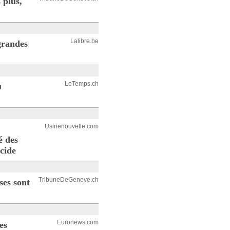
 plus,
Lalibre.be
 grandes
LeTemps.ch
u
Usinenouvelle.com
é des
cide
TribuneDeGeneve.ch
ses sont
Euronews.com
es