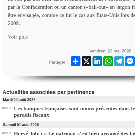
par la Confédération ou un canton («bail-out» en jargon fi
être envisagée, comme ce fut le cas aux Etats-Unis lors de
2009.
Voir plus
Vendredi 22 mai 2026,
Partager
X
LinkedIn
WhatsApp
Teleg
Partager :
Actualités associées par pertinence
Mardi 04 août 2026
Les banques françaises sont moins présentes dans le
06h03
paradis fiscaux
Samedi 01 août 2026
Hervé Joly : « Le patronat s’est bien arrangé des fas
09h03