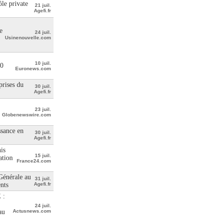
le private
21 juil.
Agefi.fr
e
24 juil.
Usinenouvelle.com
10 juil.
00
Euronews.com
prises du
30 juil.
Agefi.fr
23 juil.
Globenewswire.com
ssance en
30 juil.
Agefi.fr
is
15 juil.
ation
France24.com
 Générale au
31 juil.
ents
Agefi.fr
 :
24 juil.
au
Actusnews.com