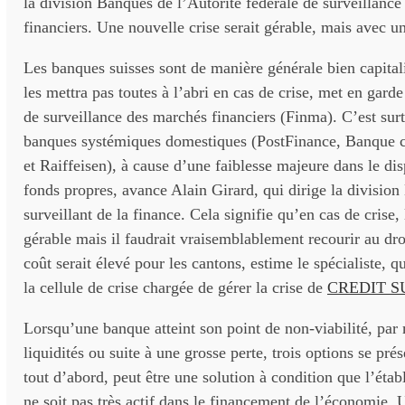
la division Banques de l’Autorité fédérale de surveillanc
financiers. Une nouvelle crise serait gérable, mais avec u
Les banques suisses sont de manière générale bien capital
les mettra pas toutes à l’abri en cas de crise, met en garde
de surveillance des marchés financiers (Finma). C’est surt
banques systémiques domestiques (PostFinance, Banque c
et Raiffeisen), à cause d’une faiblesse majeure dans le disp
fonds propres, avance Alain Girard, qui dirige la divisio
surveillant de la finance. Cela signifie qu’en cas de crise, l
gérable mais il faudrait vraisemblablement recourir au dro
coût serait élevé pour les cantons, estime le spécialiste, 
la cellule de crise chargée de gérer la crise de
CREDIT S
Lorsqu’une banque atteint son point de non-viabilité, pa
liquidités ou suite à une grosse perte, trois options se prés
tout d’abord, peut être une solution à condition que l’éta
ne soit pas très actif dans le financement de l’économie. 