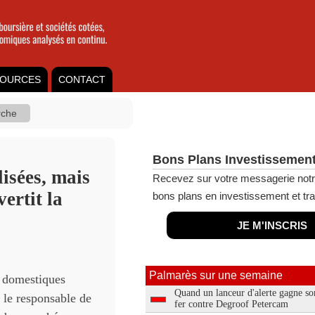
OURCES
CONTACT
Bons Plans Investissement
lisées, mais
Recevez sur votre messagerie notr
ertit la
bons plans en investissement et tra
JE M'INSCRIS
Palmarès sur une semaine
s domestiques
Quand un lanceur d'alerte gagne so
 le responsable de
fer contre Degroof Petercam