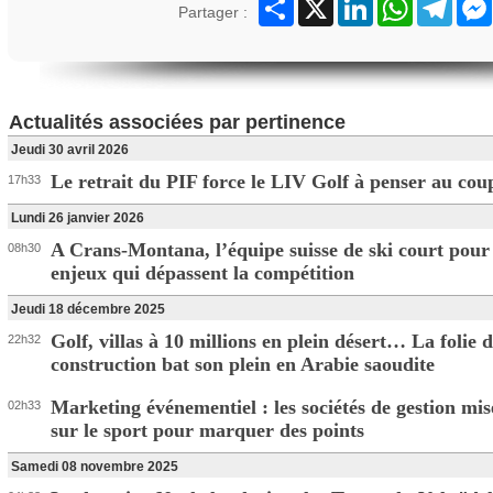
Partager
X
LinkedIn
WhatsApp
Teleg
Partager :
Actualités associées par pertinence
Jeudi 30 avril 2026
Le retrait du PIF force le LIV Golf à penser au cou
17h33
Lundi 26 janvier 2026
A Crans-Montana, l’équipe suisse de ski court pour
08h30
enjeux qui dépassent la compétition
Jeudi 18 décembre 2025
Golf, villas à 10 millions en plein désert… La folie d
22h32
construction bat son plein en Arabie saoudite
Marketing événementiel : les sociétés de gestion mis
02h33
sur le sport pour marquer des points
Samedi 08 novembre 2025