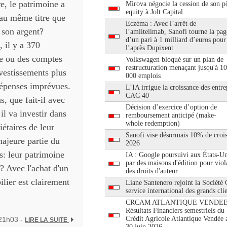
e, le patrimoine a
Mirova négocie la cession de son pô
equity à Jolt Capital
 au même titre que
Eczéma : Avec l’arrêt de
c son argent?
l’amlitelimab, Sanofi tourne la pag
d’un pari à 1 milliard d’euros pour
 il y a 370
l’après Dupixent
ne ou des comptes
Volkswagen bloqué sur un plan de
restructuration menaçant jusqu'à 1
nvestissements plus
000 emplois
dépenses imprévues.
L’IA irrigue la croissance des entre
CAC 40
s, que fait-il avec
Décision d’exercice d’option de
il va investir dans
remboursement anticipé (make-
whole redemption)
étaires de leur
Sanofi vise désormais 10% de croi
majeure partie du
2026
s: leur patrimoine
IA : Google poursuivi aux États-Un
par des maisons d'édition pour viol
? Avec l'achat d'un
des droits d'auteur
lier est clairement
Liane Santenero rejoint la Société
service international des grands cli
CRCAM ATLANTIQUE VENDEE
Résultats Financiers semestriels du
Crédit Agricole Atlantique Vendée 
 21h03 -
LIRE LA SUITE
30 juin 2026