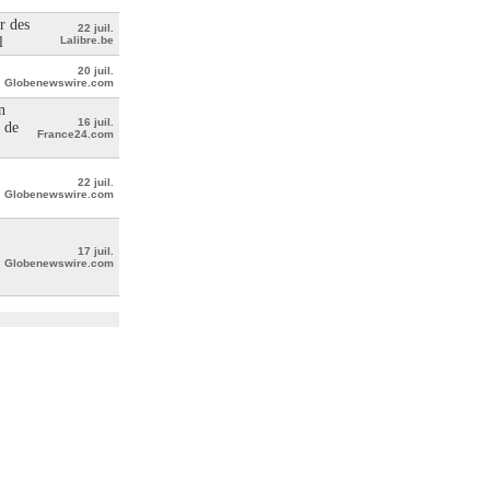
r des
22 juil.
l
Lalibre.be
20 juil.
Globenewswire.com
n
16 juil.
 de
France24.com
22 juil.
Globenewswire.com
17 juil.
Globenewswire.com