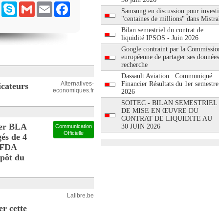
ram
Messenger
Skype
Gmail
Email
Facebook
Samsung en discussion pour investi
"centaines de millions" dans Mistra
Bilan semestriel du contrat de
liquidité IPSOS - Juin 2026
Google contraint par la Commissio
européenne de partager ses données
recherche
Dassault Aviation : Communiqué
Alternatives-
Financier Résultats du 1er semestre
icateurs
economiques.fr
2026
SOITEC - BILAN SEMESTRIEL
DE MISE EN ŒUVRE DU
CONTRAT DE LIQUIDITE AU
ier BLA
30 JUIN 2026
Communication
Officielle
és de 4
a FDA
épôt du
Lalibre.be
r cette