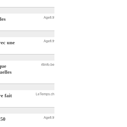
Agefi.fr
les
Agefi.fr
vec une
rtlinfo.be
que
uelles
LeTemps.ch
e fait
Agefi.fr
150