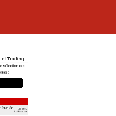
 et Trading
e sélection des
ding :
n bras de
25 juil.
Lalibre.be