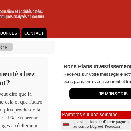
OURCES
CONTACT
Bons Plans Investissement
gmenté chez
Recevez sur votre messagerie notr
ent?
bons plans en investissement et tra
eut dire que la
JE M'INSCRIS
e cela et que l'autre
au plus proche de la
Palmarès sur une semaine
ter 11%. En prenant
Quand un lanceur d'alerte gagne so
nages a réellement
fer contre Degroof Petercam