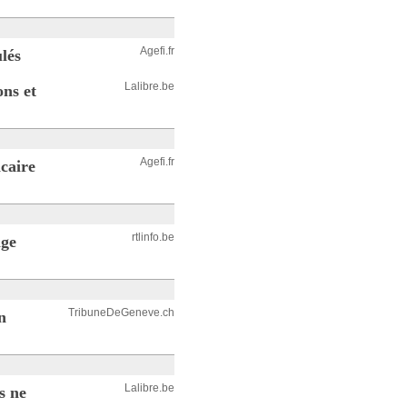
Agefi.fr
lés
Lalibre.be
ons et
Agefi.fr
ncaire
rtlinfo.be
lge
TribuneDeGeneve.ch
n
Lalibre.be
s ne