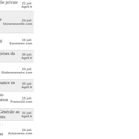
le private
21 juil.
Agefi.fr
e
24 juil.
Usinenouvelle.com
10 juil.
00
Euronews.com
prises du
30 juil.
Agefi.fr
23 juil.
Globenewswire.com
ssance en
30 juil.
Agefi.fr
is
15 juil.
ation
France24.com
 Générale au
31 juil.
ents
Agefi.fr
 :
24 juil.
au
Actusnews.com