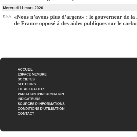
Mercredi 11 mars 2026
«Nous n’avons plus d’argent» : le gouverneur de l
11h32
de France opposé à des aides publiques sur le carb
ACCUEIL
ESPACE MEMBRE
SOCIETES
SECTEURS
FIL ACTUALITES
VARIATION D'INFORMATION
INDICATEURS
SOURCES D'INFORMATIONS
CONDITIONS D'UTILISATION
CONTACT