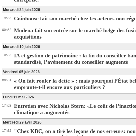
Mercredi 24 juin 2026
Coinhouse fait son marché chez les acteurs non régu
19h33
Modena fait son entrée sur le marché belge des fusi
00h32
acquisitions
Mercredi 10 juin 2026
IA et gestion de patrimoine : la fin du conseiller ba
10h33
standardisé, l’avènement du conseiller augmenté
Vendredi 05 juin 2026
« On fait rouler la dette » : mais pourquoi l’État be
00h31
emprunte-t-il encore aux particuliers ?
Lundi 11 mai 2026
Entretien avec Nicholas Stern: «Le coût de l’inactio
17h32
climatique a augmenté»
Mercredi 29 avril 2026
"Chez KBC, on a tiré les leçons de nos erreurs: nou
17h32