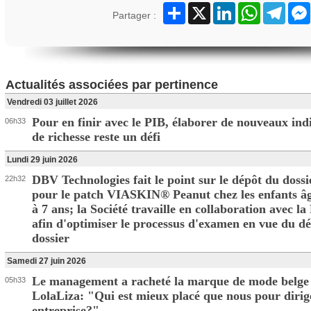
Partager
X
LinkedIn
WhatsApp
Teleg
Partager :
Actualités associées par pertinence
Vendredi 03 juillet 2026
Pour en finir avec le PIB, élaborer de nouveaux ind
06h33
de richesse reste un défi
Lundi 29 juin 2026
DBV Technologies fait le point sur le dépôt du doss
22h32
pour le patch VIASKIN® Peanut chez les enfants âg
à 7 ans; la Société travaille en collaboration avec l
afin d'optimiser le processus d'examen en vue du d
dossier
Samedi 27 juin 2026
Le management a racheté la marque de mode belge
05h33
LolaLiza: "Qui est mieux placé que nous pour dirige
entreprise?"