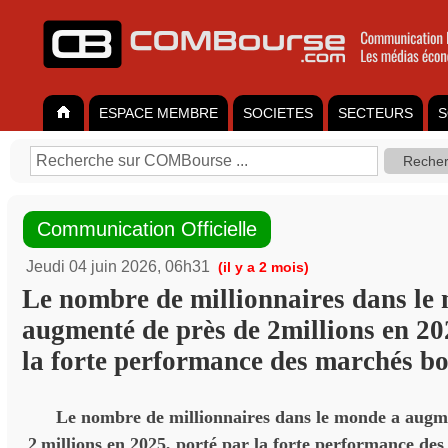
ESPACE MEMBRE
SOCIETES
SECTEURS
S
Communication Officielle
Jeudi 04 juin 2026, 06h31
(il y a 2 mois)
Le nombre de millionnaires dans le
augmenté de près de 2millions en 20
la forte performance des marchés bo
Le nombre de millionnaires dans le monde a augm
2
millions en 2025, porté par la forte performance de