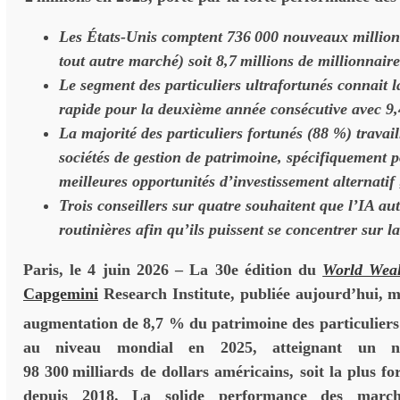
Les États-Unis comptent 736
000 nouveaux millio
tout autre march
é)
soit 8,7
millions de millionnaire
Le segment des particuliers ultrafortunés connait l
rapide pour la deuxi
è
me ann
é
e cons
é
cutive avec 9
La majorité des particuliers fortunés (88
%) travail
soci
é
t
é
s de gestion de patrimoine, spécifiquement 
meilleures opportunit
é
s d
’
investissement alternatif 
Trois conseillers sur quatre souhaitent que l’IA au
routinières afin qu’ils puissent se concentrer sur la
Paris, le 4 juin 2026
– La 30e édition du
World Weal
Capgemini
Research Institute, publiée aujourd’hui, 
augmentation de 8,7 % du patrimoine des particuliers
au niveau mondial en 2025, atteignant un n
98 300
milliards de dollars américains, soit la plus fo
depuis 2018. La solide performance des march