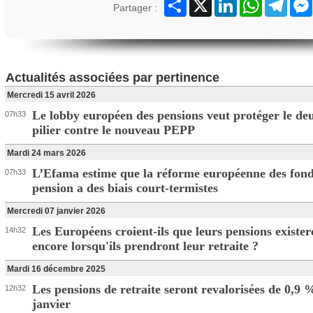
Partager
X
LinkedIn
WhatsApp
Teleg
Partager :
Actualités associées par pertinence
Mercredi 15 avril 2026
Le lobby européen des pensions veut protéger le de
07h33
pilier contre le nouveau PEPP
Mardi 24 mars 2026
L’Efama estime que la réforme européenne des fond
07h33
pension a des biais court-termistes
Mercredi 07 janvier 2026
Les Européens croient-ils que leurs pensions exister
14h32
encore lorsqu'ils prendront leur retraite ?
Mardi 16 décembre 2025
Les pensions de retraite seront revalorisées de 0,9 
12h32
janvier