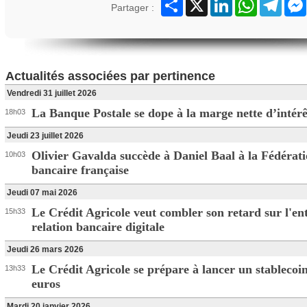
Partager
X
LinkedIn
WhatsApp
Teleg
Partager :
Actualités associées par pertinence
Vendredi 31 juillet 2026
La Banque Postale se dope à la marge nette d’intérê
18h03
Jeudi 23 juillet 2026
Olivier Gavalda succède à Daniel Baal à la Fédérat
10h03
bancaire française
Jeudi 07 mai 2026
Le Crédit Agricole veut combler son retard sur l'en
15h33
relation bancaire digitale
Jeudi 26 mars 2026
Le Crédit Agricole se prépare à lancer un stablecoi
13h33
euros
Mardi 20 janvier 2026