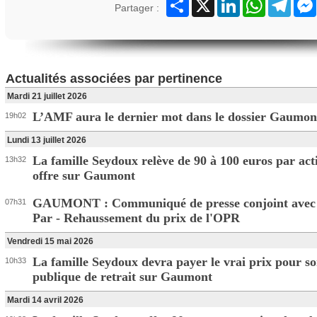
Partager
X
LinkedIn
WhatsApp
Teleg
Partager :
Actualités associées par pertinence
Mardi 21 juillet 2026
L’AMF aura le dernier mot dans le dossier Gaumon
19h02
Lundi 13 juillet 2026
La famille Seydoux relève de 90 à 100 euros par act
13h32
offre sur Gaumont
GAUMONT : Communiqué de presse conjoint avec
07h31
Par - Rehaussement du prix de l'OPR
Vendredi 15 mai 2026
La famille Seydoux devra payer le vrai prix pour so
10h33
publique de retrait sur Gaumont
Mardi 14 avril 2026