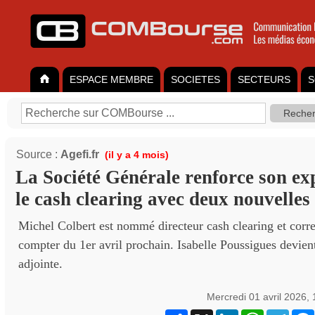
ESPACE MEMBRE
SOCIETES
SECTEURS
S
Source :
Agefi.fr
(il y a 4 mois)
La Société Générale renforce son ex
le cash clearing avec deux nouvelles 
Michel Colbert est nommé directeur cash clearing et corr
compter du 1er avril prochain. Isabelle Poussigues devient
adjointe.
Mercredi 01 avril 2026,