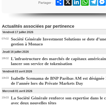
Partager
X
LinkedIn
WhatsApp
Teleg
Partager :
Actualités associées par pertinence
Vendredi 17 juillet 2026
Société Générale Investment Solutions se dote d’une
07h32
gestion à Monaco
Jeudi 16 juillet 2026
L'infrastructure des marchés de capitaux américain
18h32
lancer son service de tokenisation
Vendredi 03 avril 2026
Isabelle Scemama de BNP Paribas AM est désignée 
10h33
de l’année lors du Private Markets Day
Mercredi 01 avril 2026
La Société Générale renforce son expertise dans le 
15h33
avec deux nouvelles têtes