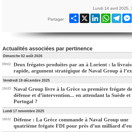
Lundi 14 avril 2025,
Partager
X
LinkedIn
WhatsApp
Teleg
Partager :
Actualités associées par pertinence
Dimanche 02 août 2026
Deux frégates produites par an à Lorient : la livrai
09h02
rapide, argument stratégique de Naval Group à l’e
Vendredi 19 décembre 2025
Naval Group livre à la Grèce sa première frégate d
15h33
défense et d’intervention... en attendant la Suède et 
Portugal ?
Lundi 17 novembre 2025
Défense : La Grèce commande à Naval Group une
16h32
quatrième frégate FDI pour près d’un milliard d’eu