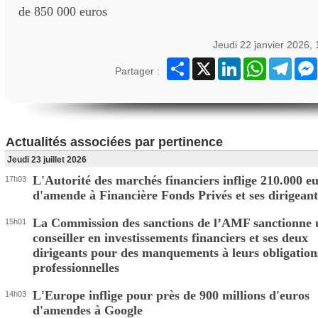
de 850 000 euros
Jeudi 22 janvier 2026,
Partager
X
LinkedIn
WhatsApp
Teleg
Partager :
Actualités associées par pertinence
Jeudi 23 juillet 2026
L'Autorité des marchés financiers inflige 210.000 e
17h03
d'amende à Financière Fonds Privés et ses dirigeant
La Commission des sanctions de l’AMF sanctionne 
15h01
conseiller en investissements financiers et ses deux
dirigeants pour des manquements à leurs obligation
professionnelles
L'Europe inflige pour près de 900 millions d'euros
14h03
d'amendes à Google