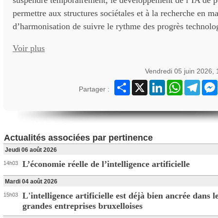
suspendre temporairement, le développement de l’IA de po
permettre aux structures sociétales et à la recherche en ma
d’harmonisation de suivre le rythme des progrès technolo
Voir plus
Vendredi 05 juin 2026,
Partager
X
LinkedIn
WhatsApp
Teleg
Partager :
Actualités associées par pertinence
Jeudi 06 août 2026
L’économie réelle de l’intelligence artificielle
14h03
Mardi 04 août 2026
L'intelligence artificielle est déjà bien ancrée dans l
15h03
grandes entreprises bruxelloises