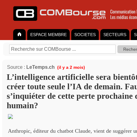
ESPACE MEMBRE
SOCIETES
SECTEURS
S
Source :
LeTemps.ch
(il y a 2 mois)
L’intelligence artificielle sera bient
créer toute seule l’IA de demain. Fau
s’inquiéter de cette perte prochaine 
humain?
Anthropic, éditeur du chatbot Claude, vient de suggérer u