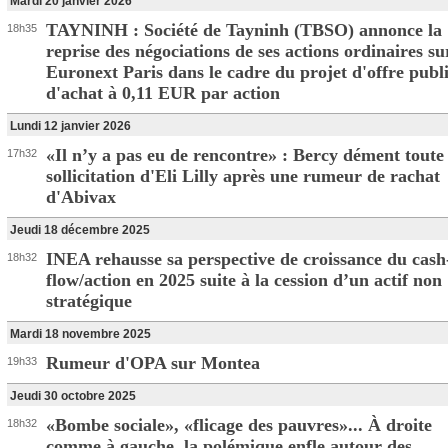
Mardi 20 janvier 2026
TAYNINH : Société de Tayninh (TBSO) annonce la
18h35
reprise des négociations de ses actions ordinaires su
Euronext Paris dans le cadre du projet d'offre publ
d'achat à 0,11 EUR par action
Lundi 12 janvier 2026
«Il n’y a pas eu de rencontre» : Bercy dément toute
17h32
sollicitation d'Eli Lilly après une rumeur de rachat
d'Abivax
Jeudi 18 décembre 2025
INEA rehausse sa perspective de croissance du cash
18h32
flow/action en 2025 suite à la cession d’un actif non
stratégique
Mardi 18 novembre 2025
Rumeur d'OPA sur Montea
19h33
Jeudi 30 octobre 2025
«Bombe sociale», «flicage des pauvres»... À droite
18h32
comme à gauche, la polémique enfle autour des