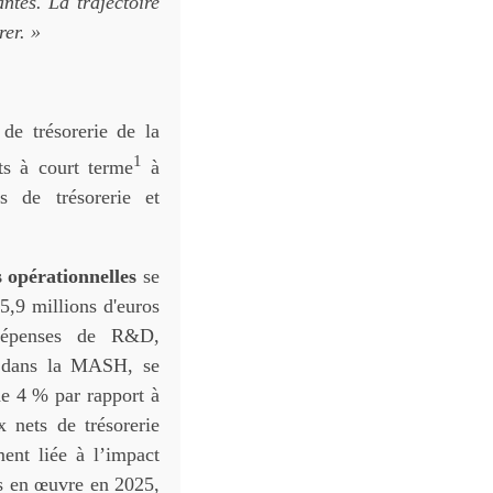
ntes. La trajectoire
rer. »
de trésorerie de la
1
ts à court terme
à
s de trésorerie et
s opérationnelles
se
5,9 millions d'euros
dépenses de R&D,
r dans la MASH, se
de 4 % par rapport à
 nets de trésorerie
ment liée à l’impact
is en œuvre en 2025,