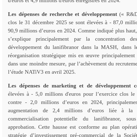
d'euros et 4,9 millions d'euros enregistrés en 2024.
Les dépenses de recherche et développement
(« R&D 
clos le 31 décembre 2025 se sont élevées à - 87,0 milli
90,9 millions d’euros en 2024. Comme indiqué plus haut,
s’explique principalement par la concentration de
développement du lanifibranor dans la MASH, dans l
réorganisation stratégique mis en œuvre principalement 
dans une moindre mesure, par l’achèvement du recrutemen
l’étude NATiV3 en avril 2025.
Les dépenses de marketing et de développement c
élevées à - 5,0 millions d'euros pour l’exercice clos l
contre - 2,0 millions d’euros en 2024, principaleme
augmentation de 2,4 millions d’euros liée à la 
commercialisation potentielle du lanifibranor, so
approbation. Cette hausse est conforme au plan opérat
stratégie d’investissement pré-commercial de la Soci