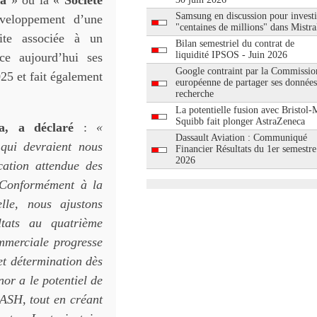
va
» ou la «
Société
Samsung en discussion pour investi
éveloppement d’une
"centaines de millions" dans Mistra
tite associée à un
Bilan semestriel du contrat de
liquidité IPSOS - Juin 2026
e aujourd’hui ses
Google contraint par la Commissio
025 et fait également
européenne de partager ses données
recherche
La potentielle fusion avec Bristol-
Squibb fait plonger AstraZeneca
va, a déclaré
:
«
Dassault Aviation : Communiqué
 qui devraient nous
Financier Résultats du 1er semestre
2026
cation attendue des
. Conformément à la
elle, nous ajustons
ltats au quatrième
ommerciale progresse
et détermination dès
or a le potentiel de
MASH, tout en créant