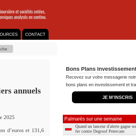
OURCES
CONTACT
Bons Plans Investissement
Recevez sur votre messagerie notr
bons plans en investissement et tra
iers annuels
JE M'INSCRIS
ée 2025
Palmarès sur une semaine
Quand un lanceur d'alerte gagne so
ons d’euros et 131,6
fer contre Degroof Petercam