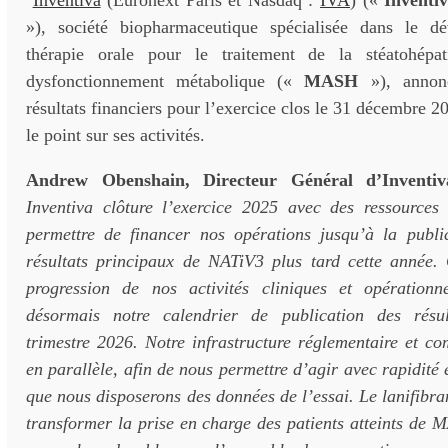
Inventiva
(Euronext Paris et Nasdaq :
IVA
) («
Inventi
»), société biopharmaceutique spécialisée dans le d
thérapie orale pour le traitement de la stéatohépa
dysfonctionnement métabolique («
MASH
»), annonc
résultats financiers pour l’exercice clos le 31 décembre 2
le point sur ses activités.
Andrew Obenshain, Directeur Général d’Inventi
Inventiva clôture l’exercice 2025 avec des ressources
permettre de financer nos opérations jusqu’à la publi
résultats principaux de NATiV3 plus tard cette année
progression de nos activités cliniques et opérationn
désormais notre calendrier de publication des résu
trimestre 2026. Notre infrastructure réglementaire et c
en parallèle, afin de nous permettre d’agir avec rapidité 
que nous disposerons des données de l’essai. Le lanifibran
transformer la prise en charge des patients atteints de 