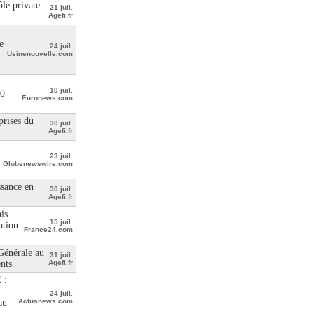
le private
21 juil.
Agefi.fr
e
24 juil.
Usinenouvelle.com
10 juil.
00
Euronews.com
prises du
30 juil.
Agefi.fr
23 juil.
Globenewswire.com
ssance en
30 juil.
Agefi.fr
is
15 juil.
ation
France24.com
 Générale au
31 juil.
ents
Agefi.fr
 :
24 juil.
au
Actusnews.com