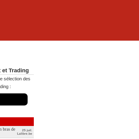
 et Trading
e sélection des
ding :
n bras de
25 juil.
Lalibre.be