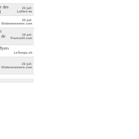
r des
22 juil.
l
Lalibre.be
20 juil.
Globenewswire.com
n
16 juil.
 de
France24.com
Myers
LeTemps.ch
22 juil.
Globenewswire.com