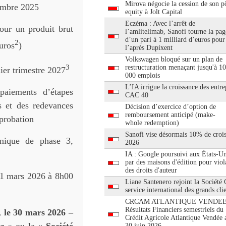
Mirova négocie la cession de son pô
embre 2025
equity à Jolt Capital
Eczéma : Avec l’arrêt de
our un produit brut
l’amlitelimab, Sanofi tourne la pag
d’un pari à 1 milliard d’euros pour
2
euros
)
l’après Dupixent
Volkswagen bloqué sur un plan de
3
restructuration menaçant jusqu'à 1
ier trimestre 2027
000 emplois
L’IA irrigue la croissance des entre
 paiements d’étapes
CAC 40
s et des redevances
Décision d’exercice d’option de
remboursement anticipé (make-
pprobation
whole redemption)
Sanofi vise désormais 10% de croi
linique de phase 3,
2026
IA : Google poursuivi aux États-Un
par des maisons d'édition pour viol
des droits d'auteur
31 mars 2026 à 8h00
Liane Santenero rejoint la Société
service international des grands cli
CRCAM ATLANTIQUE VENDEE
Résultats Financiers semestriels du
 le 30 mars 2026 –
Crédit Agricole Atlantique Vendée 
30 juin 2026