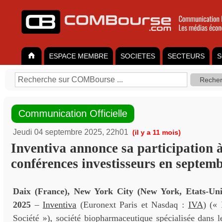
ESPACE MEMBRE
SOCIETES
SECTEURS
S
Communication Officielle
Jeudi 04 septembre 2025, 22h01
(il y a 11 mois)
Inventiva annonce sa participation à
conférences investisseurs en septem
Daix (France), New York City (New York, Etats-Uni
2025
–
Inventiva
(Euronext Paris et Nasdaq :
IVA
) (« 
Société »), société biopharmaceutique spécialisée dans 