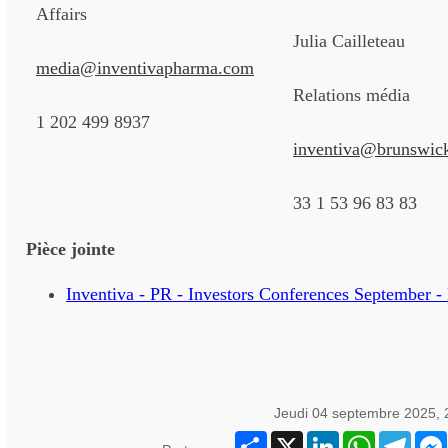
Affairs
Julia Cailleteau
media@inventivapharma.com
Relations média
1 202 499 8937
inventiva@brunswic
33 1 53 96 83 83
Pièce jointe
Inventiva - PR - Investors Conferences September -
Jeudi 04 septembre 2025,
Partager
X
LinkedIn
WhatsApp
Teleg