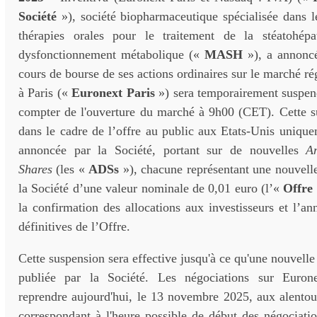
Société
»), société biopharmaceutique spécialisée dans 
thérapies orales pour le traitement de la stéatohépa
dysfonctionnement métabolique («
MASH
»), a annoncé
cours de bourse de ses actions ordinaires sur le marché r
à Paris («
Euronext Paris
») sera temporairement suspen
compter de l'ouverture du marché à 9h00 (CET). Cette su
dans le cadre de l’offre au public aux Etats-Unis uniqu
annoncée par la Société, portant sur de nouvelles
A
Shares
(les «
ADSs
»), chacune représentant une nouvelle
la Société d’une valeur nominale de 0,01 euro (l’«
Offre
la confirmation des allocations aux investisseurs et l’a
définitives de l’Offre.
Cette suspension sera effective jusqu'à ce qu'une nouvell
publiée par la Société. Les négociations sur Eurone
reprendre aujourd'hui, le 13 novembre 2025, aux alento
correspondant à l'heure possible de début des négociat