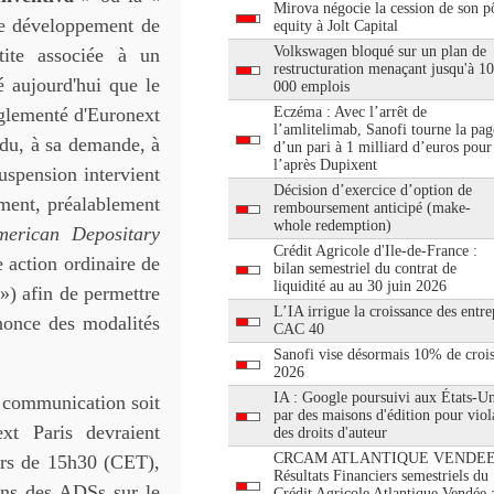
Mirova négocie la cession de son pô
le développement de
equity à Jolt Capital
Volkswagen bloqué sur un plan de
tite associée à un
restructuration menaçant jusqu'à 1
 aujourd'hui que le
000 emplois
églementé d'Euronext
Eczéma : Avec l’arrêt de
l’amlitelimab, Sanofi tourne la pag
du, à sa demande, à
d’un pari à 1 milliard d’euros pour
l’après Dupixent
spension intervient
Décision d’exercice d’option de
ement, préalablement
remboursement anticipé (make-
whole redemption)
merican Depositary
Crédit Agricole d'Ile-de-France :
 action ordinaire de
bilan semestriel du contrat de
liquidité au au 30 juin 2026
») afin de permettre
L’IA irrigue la croissance des entre
nnonce des modalités
CAC 40
Sanofi vise désormais 10% de croi
2026
IA : Google poursuivi aux États-Un
e communication soit
par des maisons d'édition pour viol
xt Paris devraient
des droits d'auteur
CRCAM ATLANTIQUE VENDEE
urs de 15h30 (CET),
Résultats Financiers semestriels du
ions des ADSs sur le
Crédit Agricole Atlantique Vendée 