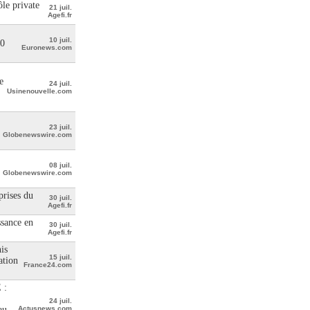
le private
21 juil.
Agefi.fr
10 juil.
00
Euronews.com
e
24 juil.
Usinenouvelle.com
23 juil.
Globenewswire.com
08 juil.
Globenewswire.com
prises du
30 juil.
Agefi.fr
ssance en
30 juil.
Agefi.fr
is
15 juil.
ation
France24.com
 :
24 juil.
au
Actusnews.com