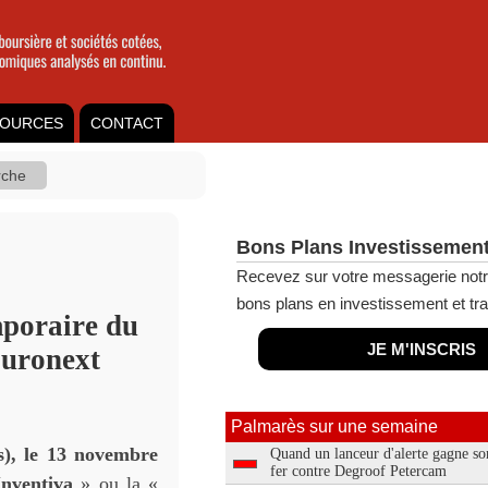
OURCES
CONTACT
Bons Plans Investissement
Recevez sur votre messagerie notr
bons plans en investissement et tra
mporaire du
JE M'INSCRIS
Euronext
Palmarès sur une semaine
s), le 13 novembre
Quand un lanceur d'alerte gagne so
fer contre Degroof Petercam
Inventiva
» ou la «