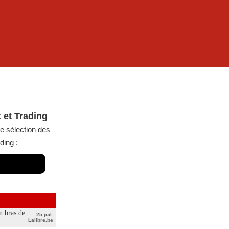
 et Trading
e sélection des
ding :
n bras de
25 juil.
Lalibre.be