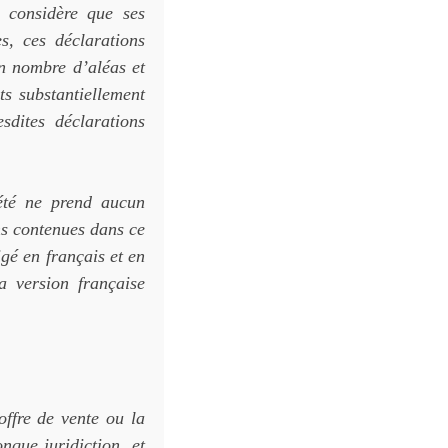
 considère que ses
s, ces déclarations
in nombre d’aléas et
ts substantiellement
esdites déclarations
iété ne prend aucun
ns contenues dans ce
é en français et en
a version française
ffre de vente ou la
onque juridiction, et