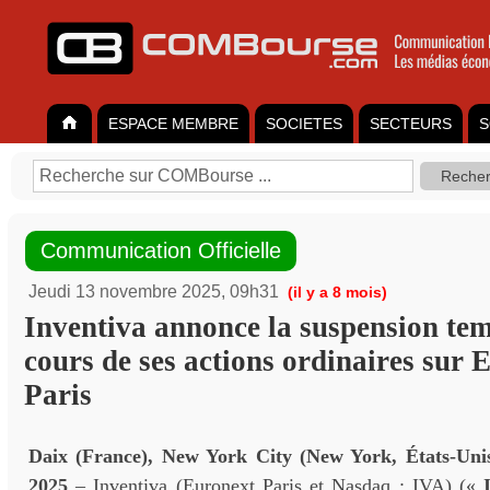
ESPACE MEMBRE
SOCIETES
SECTEURS
S
Communication Officielle
Jeudi 13 novembre 2025, 09h31
(il y a 8 mois)
Inventiva annonce la suspension te
cours de ses actions ordinaires sur 
Paris
Daix (France), New York City (New York, États-Uni
2025
– Inventiva (Euronext Paris et Nasdaq : IVA) («