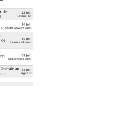
r des
22 juil.
l
Lalibre.be
20 juil.
Globenewswire.com
n
16 juil.
 de
France24.com
08 juil.
ER
Actusnews.com
 Générale au
31 juil.
ents
Agefi.fr