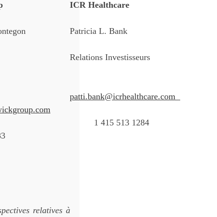
p
ICR Healthcare
ontegon
Patricia L. Bank
Relations Investisseurs
patti.bank@icrhealthcare.com
wickgroup.com
1 415 513 1284
83
ectives relatives à