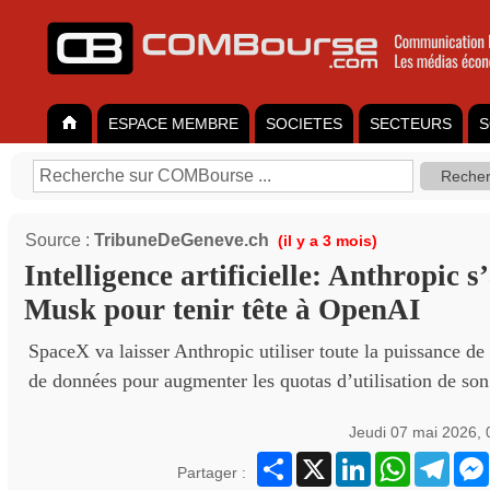
ESPACE MEMBRE
SOCIETES
SECTEURS
S
Source :
TribuneDeGeneve.ch
(il y a 3 mois)
Intelligence artificielle: Anthropic s
Musk pour tenir tête à OpenAI
SpaceX va laisser Anthropic utiliser toute la puissance de
de données pour augmenter les quotas d’utilisation de so
Jeudi 07 mai 2026,
Partager
X
LinkedIn
WhatsApp
Teleg
Partager :