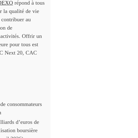
DEXO
répond à tous
 la qualité de vie
 contribuer au
ion de
activités. Offrir un
eure pour tous est
AC Next 20, CAC
s de consommateurs
n
lliards d’euros de
lisation boursière