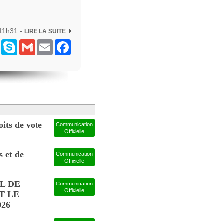
 11h31 -
LIRE LA SUITE
ram
Messenger
Skype
Gmail
Email
Facebook
its de vote
Communication
Officielle
s et de
Communication
Officielle
L DE
Communication
Officielle
T LE
026