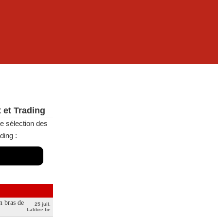
 et Trading
e sélection des
ding :
n bras de
25 juil.
Lalibre.be