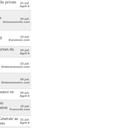
le private
21 juil.
Agefi.fr
e
24 juil.
Usinenouvelle.com
10 juil.
00
Euronews.com
prises du
30 juil.
Agefi.fr
23 juil.
Globenewswire.com
08 juil.
Globenewswire.com
ssance en
30 juil.
Agefi.fr
is
15 juil.
ation
France24.com
 Générale au
31 juil.
ents
Agefi.fr