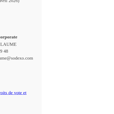
avril 2026)
Corporate
ILLAUME
99 48
laume@sodexo.com
oits de vote et