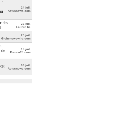
 :
24 juil.
au
Actusnews.com
r des
22 juil.
l
Lalibre.be
20 juil.
Globenewswire.com
n
16 juil.
 de
France24.com
08 juil.
ER
Actusnews.com