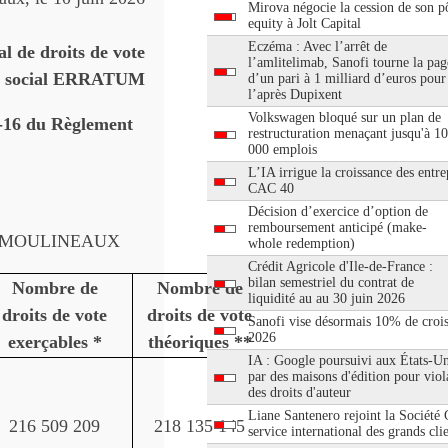
Mirova négocie la cession de son pô
equity à Jolt Capital
Eczéma : Avec l’arrêt de
l de droits de vote
l’amlitelimab, Sanofi tourne la pag
tal social ERRATUM
d’un pari à 1 milliard d’euros pour
l’après Dupixent
Volkswagen bloqué sur un plan de
3-16 du Règlement
restructuration menaçant jusqu'à 1
000 emplois
L’IA irrigue la croissance des entre
CAC 40
Décision d’exercice d’option de
remboursement anticipé (make-
-LES-MOULINEAUX
whole redemption)
Crédit Agricole d'Ile-de-France :
bilan semestriel du contrat de
Nombre de
Nombre de
liquidité au au 30 juin 2026
droits de vote
droits de vote
Sanofi vise désormais 10% de croi
2026
exerçables *
théoriques **
IA : Google poursuivi aux États-Un
par des maisons d'édition pour viol
des droits d'auteur
Liane Santenero rejoint la Société
216 509 209
218 135 145
service international des grands cli