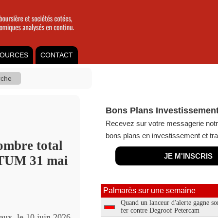
OURCES
CONTACT
Bons Plans Investissement
Recevez sur votre messagerie notr
bons plans en investissement et tra
ombre total
JE M'INSCRIS
RATUM 31 mai
Palmarès sur une semaine
Quand un lanceur d'alerte gagne so
fer contre Degroof Petercam
aux, le 10 juin 2026