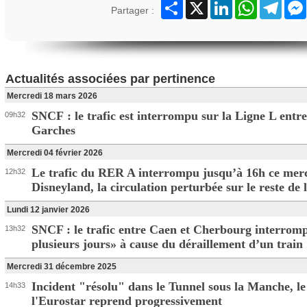
Partager
X
LinkedIn
WhatsApp
Teleg
Partager :
Actualités associées par pertinence
Mercredi 18 mars 2026
SNCF : le trafic est interrompu sur la Ligne L entre
09h32
Garches
Mercredi 04 février 2026
Le trafic du RER A interrompu jusqu’à 16h ce merc
12h32
Disneyland, la circulation perturbée sur le reste de l
Lundi 12 janvier 2026
SNCF : le trafic entre Caen et Cherbourg interrom
13h32
plusieurs jours» à cause du déraillement d’un train
Mercredi 31 décembre 2025
Incident "résolu" dans le Tunnel sous la Manche, le 
14h33
l'Eurostar reprend progressivement