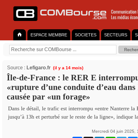
ESPACE MEMBRE
SOCIETES
SECTEURS
S
Source :
Lefigaro.fr
(il y a 14 mois)
Île-de-France : le RER E interrompu
«rupture d’une conduite d’eau dans 
causée par «un forage»
Dans le détail, le trafic est interrompu «entre Nanterre la
jusqu’à 13h et perturbé sur le reste de la ligne», indique la
Mercredi 04 juin 2025,