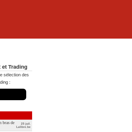
 et Trading
e sélection des
ding :
n bras de
25 juil.
Lalibre.be