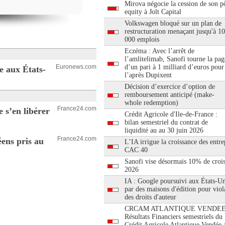
Mirova négocie la cession de son pô
equity à Jolt Capital
Volkswagen bloqué sur un plan de
restructuration menaçant jusqu'à 1
000 emplois
Eczéma : Avec l’arrêt de
l’amlitelimab, Sanofi tourne la pag
Euronews.com
d’un pari à 1 milliard d’euros pour
e aux États-
l’après Dupixent
Décision d’exercice d’option de
remboursement anticipé (make-
whole redemption)
France24.com
 s’en libérer
Crédit Agricole d'Ile-de-France :
bilan semestriel du contrat de
liquidité au au 30 juin 2026
France24.com
éens pris au
L’IA irrigue la croissance des entre
CAC 40
Sanofi vise désormais 10% de croi
2026
IA : Google poursuivi aux États-Un
par des maisons d'édition pour viol
des droits d'auteur
CRCAM ATLANTIQUE VENDEE
Résultats Financiers semestriels du
Crédit Agricole Atlantique Vendée 