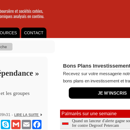
OURCES
CONTACT
Bons Plans Investissement
dépendance »
Recevez sur votre messagerie notr
bons plans en investissement et tra
 et les groupes
JE M'INSCRIS
Palmarès sur une semaine
 09h31 -
LIRE LA SUITE
Quand un lanceur d'alerte gagne so
ram
Messenger
Skype
Gmail
Email
Facebook
fer contre Degroof Petercam