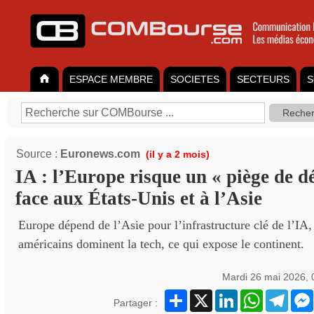
ESPACE MEMBRE
SOCIETES
SECTEURS
S
Source :
Euronews.com
(il y a 2 mois)
IA : l’Europe risque un « piège de 
face aux États-Unis et à l’Asie
Europe dépend de l’Asie pour l’infrastructure clé de l’IA,
américains dominent la tech, ce qui expose le continent.
Mardi 26 mai 2026,
Partager
X
LinkedIn
WhatsApp
Teleg
Partager :