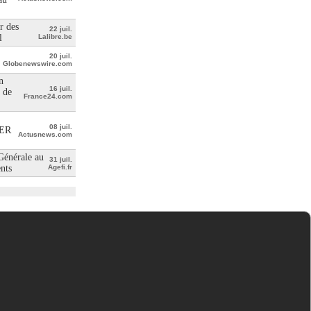
r des
22 juil.
l
Lalibre.be
20 juil.
Globenewswire.com
n
16 juil.
 de
France24.com
08 juil.
ER
Actusnews.com
 Générale au
31 juil.
ents
Agefi.fr