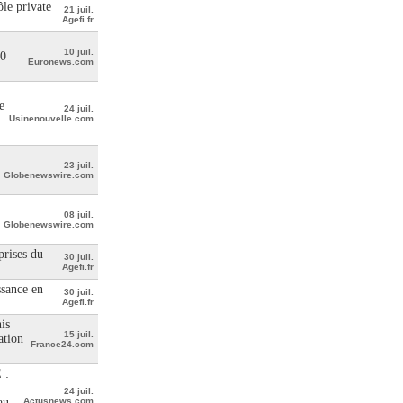
le private
21 juil.
Agefi.fr
10 juil.
00
Euronews.com
e
24 juil.
Usinenouvelle.com
23 juil.
Globenewswire.com
08 juil.
Globenewswire.com
prises du
30 juil.
Agefi.fr
ssance en
30 juil.
Agefi.fr
is
15 juil.
ation
France24.com
 :
24 juil.
au
Actusnews.com