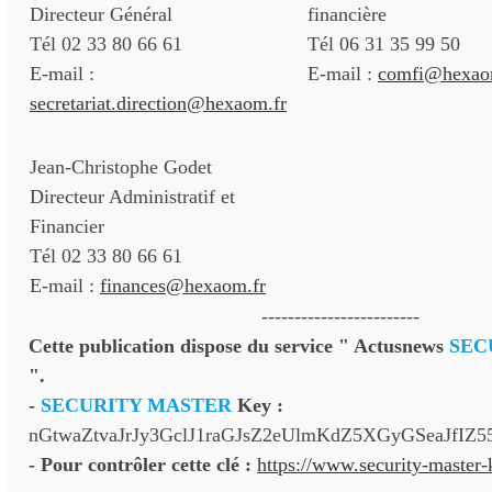
Directeur Général
financière
Tél 02 33 80 66 61
Tél 06 31 35 99 50
E-mail :
E-mail :
comfi@hexao
secretariat.direction@hexaom.fr
Jean-Christophe Godet
Directeur Administratif et
Financier
Tél 02 33 80 66 61
E-mail :
finances@hexaom.fr
------------------------
Cette publication dispose du service " Actusnews
SEC
".
-
SECURITY MASTER
Key :
nGtwaZtvaJrJy3GclJ1raGJsZ2eUlmKdZ5XGyGSeaJfIZ5
- Pour contrôler cette clé :
https://www.security-master