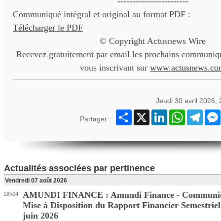
------------------------
Communiqué intégral et original au format PDF :
Télécharger le PDF
© Copyright Actusnews Wire
Recevez gratuitement par email les prochains communiqu
vous inscrivant sur
www.actusnews.co
Jeudi 30 avril 2026,
Partager
X
LinkedIn
WhatsApp
Teleg
Partager :
Actualités associées par pertinence
Vendredi 07 août 2026
AMUNDI FINANCE : Amundi Finance - Communi
18h04
Mise à Disposition du Rapport Financier Semestriel
juin 2026