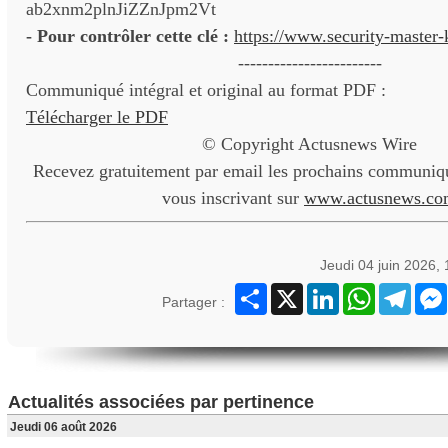
ab2xnm2plnJiZZnJpm2Vt
- Pour contrôler cette clé :
https://www.security-master
------------------------
Communiqué intégral et original au format PDF :
Télécharger le PDF
© Copyright Actusnews Wire
Recevez gratuitement par email les prochains communiqu
vous inscrivant sur
www.actusnews.co
Jeudi 04 juin 2026,
Partager
X
LinkedIn
WhatsApp
Teleg
Partager :
Actualités associées par pertinence
Jeudi 06 août 2026