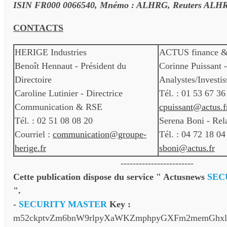
ISIN FR000 0066540, Mnémo : ALHRG, Reuters ALH
CONTACTS
HERIGE Industries
ACTUS finance &
Benoît Hennaut - Président du
Corinne Puissant -
Directoire
Analystes/Investis
Caroline Lutinier - Directrice
Tél. : 01 53 67 36
Communication & RSE
cpuissant@actus.f
Tél. : 02 51 08 08 20
Serena Boni - Rel
Courriel :
communication@groupe-
Tél. : 04 72 18 04
herige.fr
sboni@actus.fr
------------------------
Cette publication dispose du service " Actusnews
SEC
".
-
SECURITY MASTER
Key :
m52ckptvZm6bnW9rlpyXaWKZmphpyGXFm2memGhx