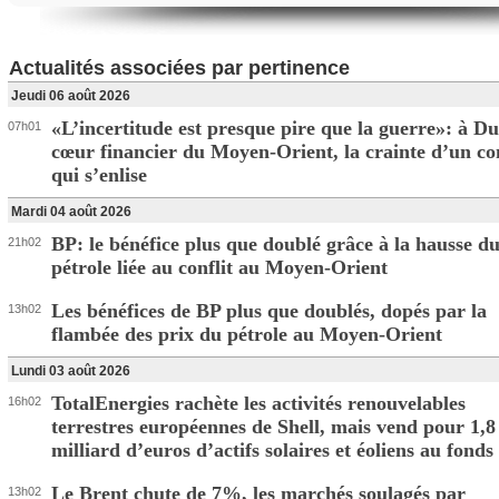
Actualités associées par pertinence
Jeudi 06 août 2026
«L’incertitude est presque pire que la guerre»: à Du
07h01
cœur financier du Moyen-Orient, la crainte d’un con
qui s’enlise
Mardi 04 août 2026
BP: le bénéfice plus que doublé grâce à la hausse d
21h02
pétrole liée au conflit au Moyen-Orient
Les bénéfices de BP plus que doublés, dopés par la
13h02
flambée des prix du pétrole au Moyen-Orient
Lundi 03 août 2026
TotalEnergies rachète les activités renouvelables
16h02
terrestres européennes de Shell, mais vend pour 1,8
milliard d’euros d’actifs solaires et éoliens au fon
Le Brent chute de 7%, les marchés soulagés par
13h02