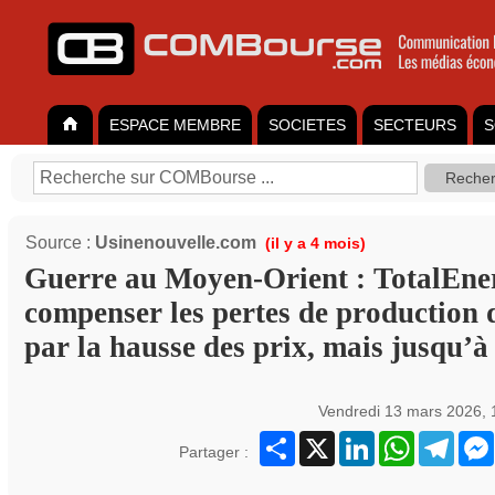
ESPACE MEMBRE
SOCIETES
SECTEURS
S
Source :
Usinenouvelle.com
(il y a 4 mois)
Guerre au Moyen-Orient : TotalEner
compenser les pertes de production 
par la hausse des prix, mais jusqu’
Vendredi 13 mars 2026,
Partager
X
LinkedIn
WhatsApp
Teleg
Partager :