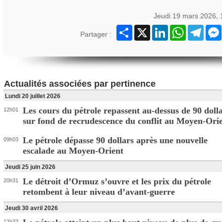
Jeudi 19 mars 2026,
Partager
X
LinkedIn
WhatsApp
Teleg
Partager :
Actualités associées par pertinence
Lundi 20 juillet 2026
Les cours du pétrole repassent au-dessus de 90 dolla
12h01
sur fond de recrudescence du conflit au Moyen-Ori
Le pétrole dépasse 90 dollars après une nouvelle
09h03
escalade au Moyen-Orient
Jeudi 25 juin 2026
Le détroit d’Ormuz s’ouvre et les prix du pétrole
20h31
retombent à leur niveau d’avant-guerre
Jeudi 30 avril 2026
12h33